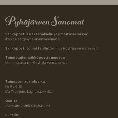
Sähköposti asiakaspalvelu- ja ilmoitusasioissa:
ilmoitukset@pyhajarvensanomat.fi
Sähköposti toimittajille:
toimitus@pyhajarvensanomat.fi
Toimittajien sähköpostit muotoa
etunimi.sukunimi@pyhajarvensanomat.fi
Toimiston aukioloaika:
Ke-Pe 9-13
Ma-Ti suljettu käyntiasiakkailta
Osoite:
Asematie 2, 86800 Pyhäsalmi
Puhelin: