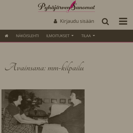
Kirjaudu sisään
NÄKÖISLEHTI
ILMOITUKSET
TILAA
Avainsana: mm-kilpailu