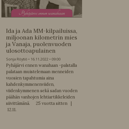
P
yhäjärvi ennen wanahaan
Ida ja Ada MM-kilpailuissa,
miljoonan kilometrin mies
ja Vanaja, puolenvuoden
ulosottoapulainen
Sonja Röytiö
16.11.2022
09:00
Pyhäjärvi ennen wanahaan -palstalla
palataan muistelemaan menneiden
vuosien tapahtumia aina
kahdenkymmenenviiden,
viidenkymmenen sekä sadan vuoden
päähän vanhojen lehtiartikkeleiden
siivittämänä. 25 vuotta sitten |
12.11.