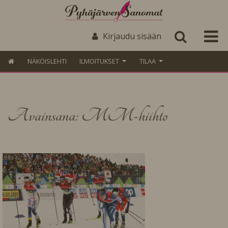
Kirjaudu sisään
NÄKÖISLEHTI
ILMOITUKSET
TILAA
Avainsana: MM-hiihto