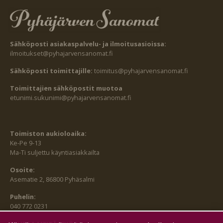
Sähköposti asiakaspalvelu- ja ilmoitusasioissa:
ilmoitukset@pyhajarvensanomat.fi
Sähköposti toimittajille:
toimitus@pyhajarvensanomat.fi
Toimittajien sähköpostit muotoa
etunimi.sukunimi@pyhajarvensanomat.fi
Toimiston aukioloaika:
Ke-Pe 9-13
Ma-Ti suljettu käyntiasiakkailta
Osoite:
Asematie 2, 86800 Pyhäsalmi
Puhelin:
040 772 0231