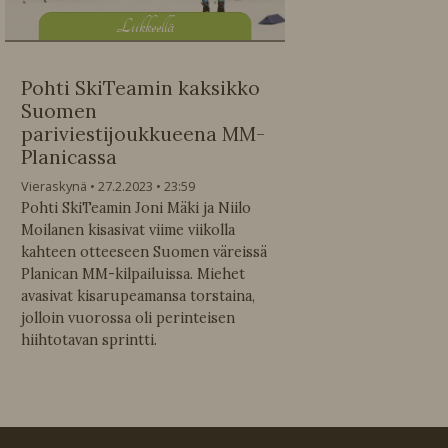
L
iikkeellä
Pohti SkiTeamin kaksikko
Suomen
pariviestijoukkueena MM-
Planicassa
Vieraskynä
27.2.2023
23:59
Pohti SkiTeamin Joni Mäki ja Niilo
Moilanen kisasivat viime viikolla
kahteen otteeseen Suomen väreissä
Planican MM-kilpailuissa. Miehet
avasivat kisarupeamansa torstaina,
jolloin vuorossa oli perinteisen
hiihtotavan sprintti.