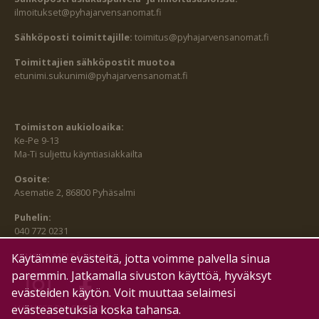
ilmoitukset@pyhajarvensanomat.fi
Sähköposti toimittajille:
toimitus@pyhajarvensanomat.fi
Toimittajien sähköpostit muotoa
etunimi.sukunimi@pyhajarvensanomat.fi
Toimiston aukioloaika:
Ke-Pe 9-13
Ma-Ti suljettu käyntiasiakkailta
Osoite:
Asematie 2, 86800 Pyhäsalmi
Puhelin:
040 772 0231
SEURAA MEITÄ MYÖS:
Käytämme evästeitä, jotta voimme palvella sinua
paremmin. Jatkamalla sivuston käyttöä, hyväksyt
evästeiden käytön. Voit muuttaa selaimesi
evästeasetuksia koska tahansa.
HALLITSE EVÄSTEITÄ