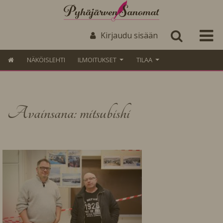
Kirjaudu sisään
NÄKÖISLEHTI
ILMOITUKSET
TILAA
Avainsana: mitsubishi