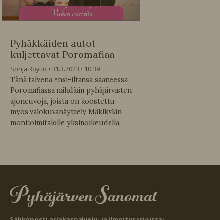
V
iikon varrelta
Pyhäkkäiden autot
kuljettavat Poromafiaa
Sonja Röytiö
31.3.2023
10:39
Tänä talvena ensi-iltansa saaneessa
Poromafiassa nähdään pyhäjärvisten
ajoneuvoja, joista on koostettu
myös valokuvanäyttely Mäkikylän
monitoimitalolle yksinoikeudella.
Sähköposti asiakaspalvelu- ja ilmoitusasioissa: