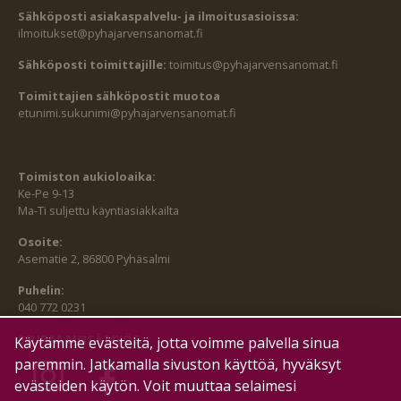
Sähköposti asiakaspalvelu- ja ilmoitusasioissa:
ilmoitukset@pyhajarvensanomat.fi
Sähköposti toimittajille:
toimitus@pyhajarvensanomat.fi
Toimittajien sähköpostit muotoa
etunimi.sukunimi@pyhajarvensanomat.fi
Toimiston aukioloaika:
Ke-Pe 9-13
Ma-Ti suljettu käyntiasiakkailta
Osoite:
Asematie 2, 86800 Pyhäsalmi
Puhelin:
040 772 0231
SEURAA MEITÄ MYÖS:
Käytämme evästeitä, jotta voimme palvella sinua
paremmin. Jatkamalla sivuston käyttöä, hyväksyt
evästeiden käytön. Voit muuttaa selaimesi