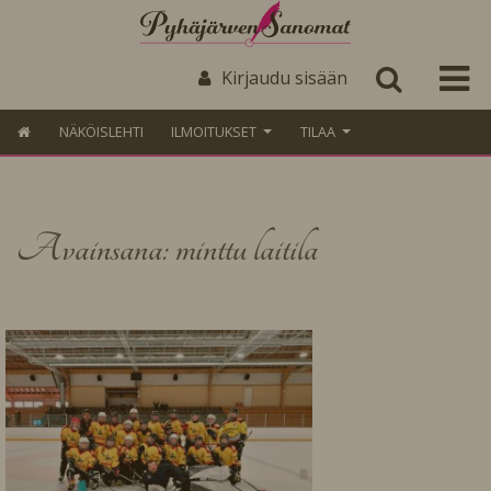
Kirjaudu sisään
NÄKÖISLEHTI
ILMOITUKSET
TILAA
Avainsana: minttu laitila