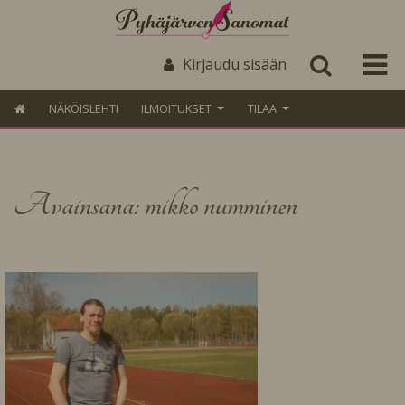
Kirjaudu sisään
NÄKÖISLEHTI
ILMOITUKSET
TILAA
Avainsana: mikko numminen