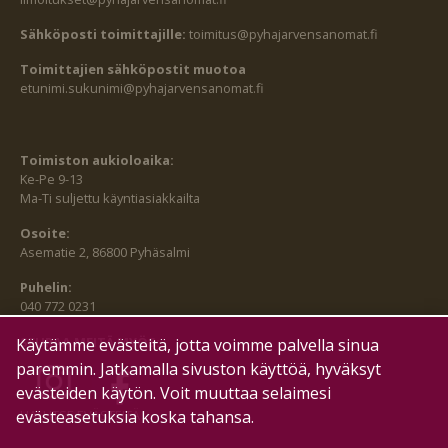
Sähköposti toimittajille:
toimitus@pyhajarvensanomat.fi
Toimittajien sähköpostit muotoa
etunimi.sukunimi@pyhajarvensanomat.fi
Toimiston aukioloaika:
Ke-Pe 9-13
Ma-Ti suljettu käyntiasiakkailta
Osoite:
Asematie 2, 86800 Pyhäsalmi
Puhelin:
040 772 0231
SEURAA MEITÄ MYÖS:
Käytämme evästeitä, jotta voimme palvella sinua
paremmin. Jatkamalla sivuston käyttöä, hyväksyt
evästeiden käytön. Voit muuttaa selaimesi
evästeasetuksia koska tahansa.
HALLITSE EVÄSTEITÄ