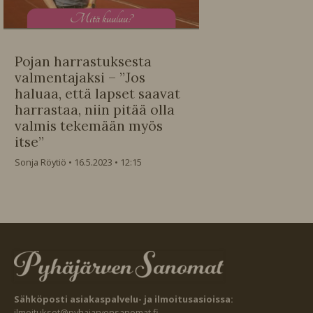
M
itä kuuluu?
Pojan harrastuksesta
valmentajaksi – ”Jos
haluaa, että lapset saavat
harrastaa, niin pitää olla
valmis tekemään myös
itse”
Sonja Röytiö
16.5.2023
12:15
Sähköposti asiakaspalvelu- ja ilmoitusasioissa:
ilmoitukset@pyhajarvensanomat.fi