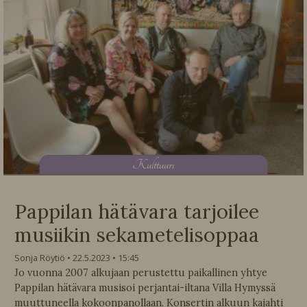
K
ulttuuri
Pappilan hätävara tarjoilee
musiikin sekametelisoppaa
Sonja Röytiö
22.5.2023
15:45
Jo vuonna 2007 alkujaan perustettu paikallinen yhtye
Pappilan hätävara musisoi perjantai-iltana Villa Hymyssä
muuttuneella kokoonpanollaan. Konsertin alkuun kajahti