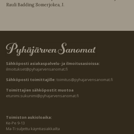
Rauli Badding Somerjokea, J.
Sähköposti asiakaspalvelu- ja ilmoitusasioissa:
ilmoitukset@pyhajarvensanomat.fi
Sähköposti toimittajille:
toimitus@pyhajarvensanomat.fi
Toimittajien sähköpostit muotoa
etunimi.sukunimi@pyhajarvensanomat.fi
Toimiston aukioloaika:
Ke-Pe 9-13
Ma-Ti suljettu käyntiasiakkailta