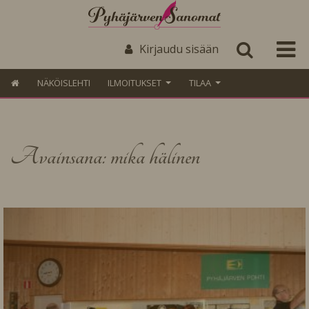
Kirjaudu sisään
NÄKÖISLEHTI
ILMOITUKSET
TILAA
Avainsana: mika hälinen