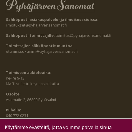
Sähköposti asiakaspalvelu- ja ilmoitusasioissa:
ilmoitukset@pyhajarvensanomat.fi
Sähköposti toimittajille:
toimitus@pyhajarvensanomat.fi
Toimittajien sähköpostit muotoa
etunimi.sukunimi@pyhajarvensanomat.fi
Toimiston aukioloaika:
Ke-Pe 9-13
Ma-Ti suljettu käyntiasiakkailta
Osoite:
Asematie 2, 86800 Pyhäsalmi
Puhelin:
040 772 0231
SEURAA MEITÄ MYÖS:
Käytämme evästeitä, jotta voimme palvella sinua