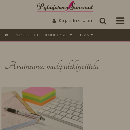
Kirjaudu sisään
NÄKÖISLEHTI
ILMOITUKSET
TILAA
Avainsana: mielipidekirjoittelu