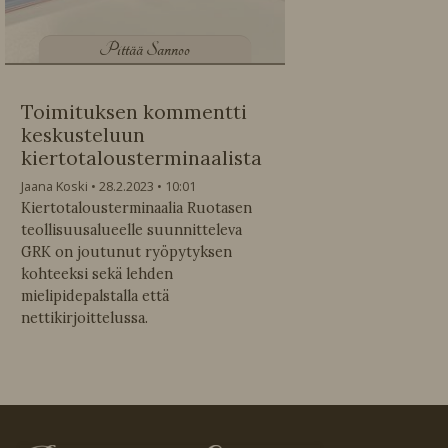
P
ittää Sannoo
Toimituksen kommentti
keskusteluun
kiertotalousterminaalista
Jaana Koski
28.2.2023
10:01
Kiertotalousterminaalia Ruotasen
teollisuusalueelle suunnitteleva
GRK on joutunut ryöpytyksen
kohteeksi sekä lehden
mielipidepalstalla että
nettikirjoittelussa.