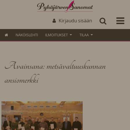
Kirjaudu sisään
NÄKÖISLEHTI
ILMOITUKSET
TILAA
Avainsana: metsävaltuuskunnan
ansiomerkki