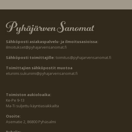
Sähköposti asiakaspalvelu- ja ilmoitusasioissa:
ilmoitukset@pyhajarvensanomat.fi
Sähköposti toimittajille:
toimitus@pyhajarvensanomat.fi
Toimittajien sähköpostit muotoa
etunimi.sukunimi@pyhajarvensanomat.fi
Toimiston aukioloaika:
Ke-Pe 9-13
Ma-Ti suljettu käyntiasiakkailta
Osoite:
Asematie 2, 86800 Pyhäsalmi