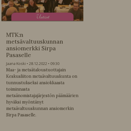
U
utiset
MTK:n
metsävaltuuskunnan
ansiomerkki Sirpa
Pasaselle
Jaana Koski
28.12.2022
09:30
Maa- ja metsätaloustuottajain
Keskusliiton metsävaltuuskunta on
tunnustukseksi ansiokkaasta
toiminnasta
metsänomistajajärjestön päämäärien
hyväksi myöntänyt
metsävaltuuskunnan ansiomerkin
Sirpa Pasaselle.