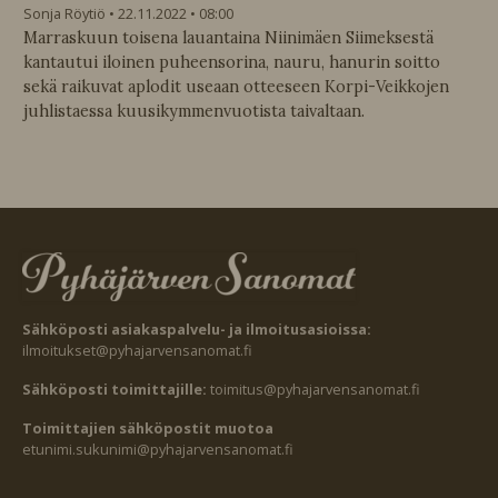
Sonja Röytiö
22.11.2022
08:00
Marraskuun toisena lauantaina Niinimäen Siimeksestä
kantautui iloinen puheensorina, nauru, hanurin soitto
sekä raikuvat aplodit useaan otteeseen Korpi-Veikkojen
juhlistaessa kuusikymmenvuotista taivaltaan.
Sähköposti asiakaspalvelu- ja ilmoitusasioissa:
ilmoitukset@pyhajarvensanomat.fi
Sähköposti toimittajille:
toimitus@pyhajarvensanomat.fi
Toimittajien sähköpostit muotoa
etunimi.sukunimi@pyhajarvensanomat.fi