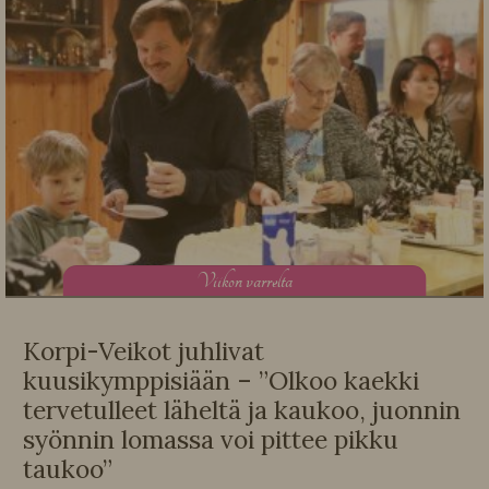
V
iikon varrelta
Korpi-Veikot juhlivat
kuusikymppisiään – ”Olkoo kaekki
tervetulleet läheltä ja kaukoo, juonnin
syönnin lomassa voi pittee pikku
taukoo”