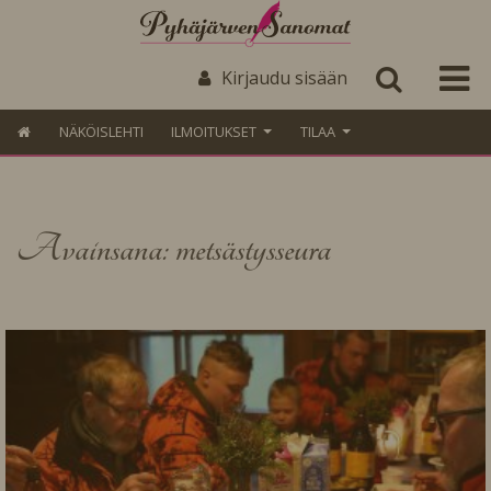
Kirjaudu sisään
NÄKÖISLEHTI
ILMOITUKSET
TILAA
Avainsana: metsästysseura