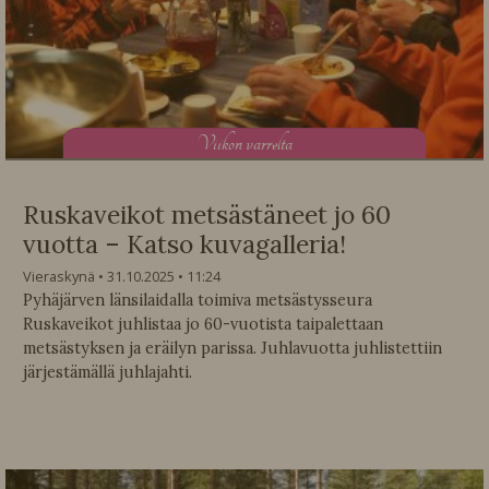
V
iikon varrelta
Ruskaveikot metsästäneet jo 60
vuotta – Katso kuvagalleria!
Vieraskynä
31.10.2025
11:24
Pyhäjärven länsilaidalla toimiva metsästysseura
Ruskaveikot juhlistaa jo 60-vuotista taipalettaan
metsästyksen ja eräilyn parissa. Juhlavuotta juhlistettiin
järjestämällä juhlajahti.