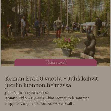
V
iikon varrelta
Komun Erä 60 vuotta – Juhlakahvit
juotiin luonnon helmassa
Jaana Koski
11.8.2025
21:01
Komun Erän 60-vuotisjuhlaa vietettiin lauantaina
Luppotuvan pihapiirissä Kokkokankaalla.