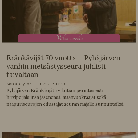
V
iikon varrelta
Eränkävijät 70 vuotta – Pyhäjärven
vanhin metsästysseura juhlisti
taivaltaan
Sonja Röytiö
31.10.2023
11:30
Pyhäjärven Eränkävijät ry kutsui perinteisesti
hirvipeijaisiinsa jäsenensä, maanvuokraajat sekä
naapuriseurojen edustajat seuran majalle sunnuntaiksi.