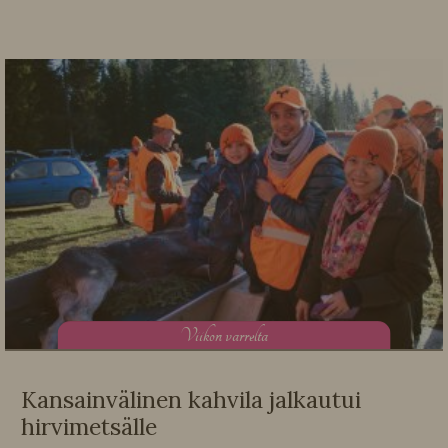
V
iikon varrelta
Kansainvälinen kahvila jalkautui
hirvimetsälle