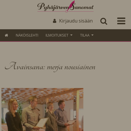
Kirjaudu sisään
NÄKÖISLEHTI
ILMOITUKSET
TILAA
Avainsana: merja nousiainen