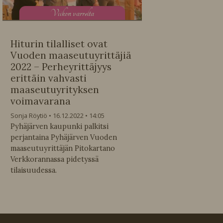
V
iikon varrelta
Hiturin tilalliset ovat
Vuoden maaseutuyrittäjiä
2022 – Perheyrittäjyys
erittäin vahvasti
maaseutuyrityksen
voimavarana
Sonja Röytiö
16.12.2022
14:05
Pyhäjärven kaupunki palkitsi
perjantaina Pyhäjärven Vuoden
maaseutuyrittäjän Pitokartano
Verkkorannassa pidetyssä
tilaisuudessa.