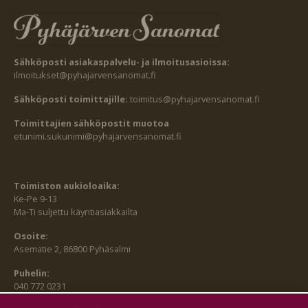
Sähköposti asiakaspalvelu- ja ilmoitusasioissa:
ilmoitukset@pyhajarvensanomat.fi
Sähköposti toimittajille:
toimitus@pyhajarvensanomat.fi
Toimittajien sähköpostit muotoa
etunimi.sukunimi@pyhajarvensanomat.fi
Toimiston aukioloaika:
Ke-Pe 9-13
Ma-Ti suljettu käyntiasiakkailta
Osoite:
Asematie 2, 86800 Pyhäsalmi
Puhelin:
040 772 0231