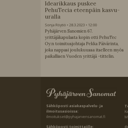
Idearikkaus puskee
PehuTecia eteenpäin kasvu-
uralla
Sonja Röytiö
28.3.2023
12:00
Pyhäjärven Sanomien 67.
yrittäjäkapulasta kopin otti PehuTec
Oy:n toimitusjohtaja Pekka Päivärinta,
joka nappasi joulukuussa itselleen myös
paikallisen Vuoden yrittäjä -tittelin.
Sähköposti asiakaspalvelu- ja
T
ilmoitusasioissa:
K
ilmoitukset@pyhajarvensanomat.fi
Ma
Sähköposti toimittajille:
O