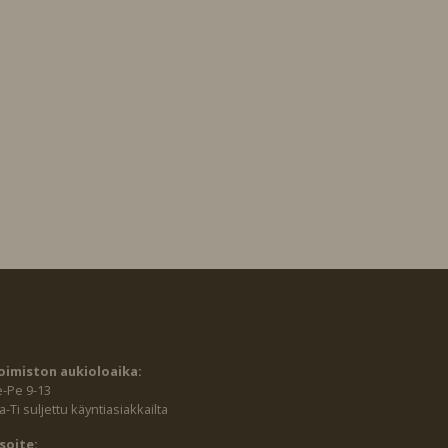
oimiston aukioloaika:
e-Pe 9-13
-Ti suljettu käyntiasiakkailta
soite: