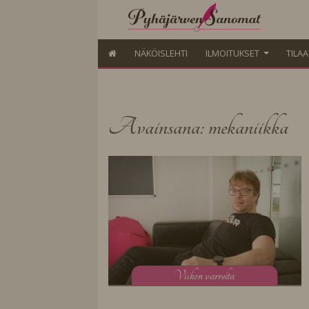
NÄKÖISLEHTI
ILMOITUKSET
TILA
Avainsana: mekaniikka
V
iikon varrelta