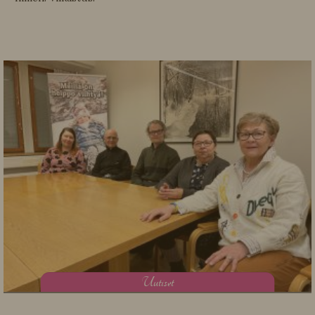
U
utiset