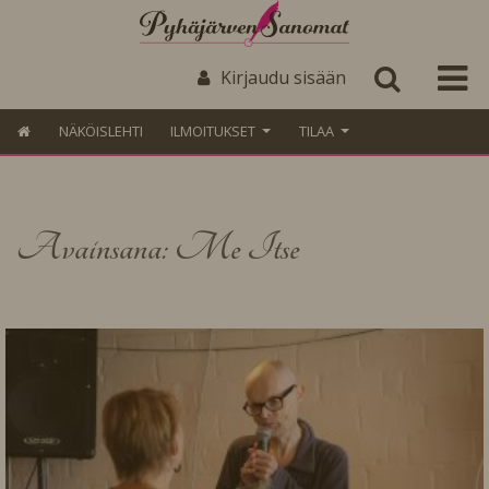
Kirjaudu sisään
NÄKÖISLEHTI
ILMOITUKSET
TILAA
Avainsana: Me Itse