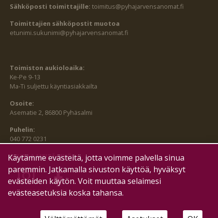
Sähköposti toimittajille:
toimitus@pyhajarvensanomat.fi
Toimittajien sähköpostit muotoa
etunimi.sukunimi@pyhajarvensanomat.fi
Toimiston aukioloaika:
Ke-Pe 9-13
Ma-Ti suljettu käyntiasiakkailta
Osoite:
Asematie 2, 86800 Pyhäsalmi
Puhelin:
040 772 0231
SEURAA MEITÄ MYÖS:
Käytämme evästeitä, jotta voimme palvella sinua
paremmin. Jatkamalla sivuston käyttöä, hyväksyt
evästeiden käytön. Voit muuttaa selaimesi
evästeasetuksia koska tahansa.
HALLITSE EVÄSTEITÄ