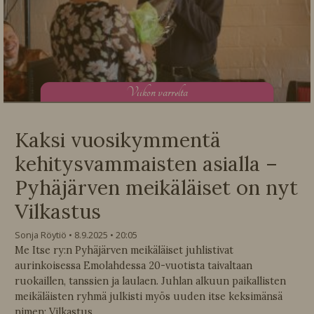
V
iikon varrelta
Kaksi vuosikymmentä
kehitysvammaisten asialla –
Pyhäjärven meikäläiset on nyt
Vilkastus
Sonja Röytiö
8.9.2025
20:05
Me Itse ry:n Pyhäjärven meikäläiset juhlistivat
aurinkoisessa Emolahdessa 20-vuotista taivaltaan
ruokaillen, tanssien ja laulaen. Juhlan alkuun paikallisten
meikäläisten ryhmä julkisti myös uuden itse keksimänsä
nimen: Vilkastus.