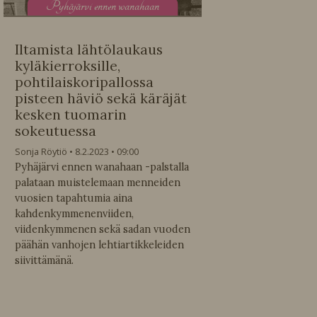
P
yhäjärvi ennen wanahaan
Iltamista lähtölaukaus
kyläkierroksille,
pohtilaiskoripallossa
pisteen häviö sekä käräjät
kesken tuomarin
sokeutuessa
Sonja Röytiö
8.2.2023
09:00
Pyhäjärvi ennen wanahaan -palstalla
palataan muistelemaan menneiden
vuosien tapahtumia aina
kahdenkymmenenviiden,
viidenkymmenen sekä sadan vuoden
päähän vanhojen lehtiartikkeleiden
siivittämänä.