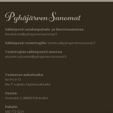
Sähköposti asiakaspalvelu- ja ilmoitusasioissa:
ilmoitukset@pyhajarvensanomat.fi
Sähköposti toimittajille:
toimitus@pyhajarvensanomat.fi
Toimittajien sähköpostit muotoa
etunimi.sukunimi@pyhajarvensanomat.fi
Toimiston aukioloaika:
Ke-Pe 9-13
Ma-Ti suljettu käyntiasiakkailta
Osoite:
Asematie 2, 86800 Pyhäsalmi
Puhelin:
040 772 0231