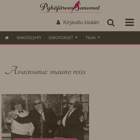
Kirjaudu sisään
NÄKÖISLEHTI
ILMOITUKSET
TILAA
Avainsana: mauno reiss