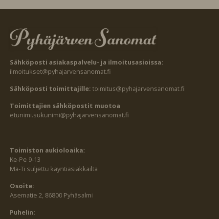
Sähköposti asiakaspalvelu- ja ilmoitusasioissa:
ilmoitukset@pyhajarvensanomat.fi
Sähköposti toimittajille:
toimitus@pyhajarvensanomat.fi
Toimittajien sähköpostit muotoa
etunimi.sukunimi@pyhajarvensanomat.fi
Toimiston aukioloaika:
Ke-Pe 9-13
Ma-Ti suljettu käyntiasiakkailta
Osoite:
Asematie 2, 86800 Pyhäsalmi
Puhelin: