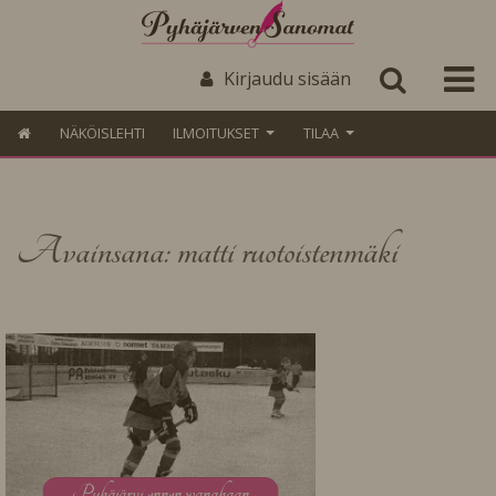
Kirjaudu sisään
NÄKÖISLEHTI
ILMOITUKSET
TILAA
Avainsana: matti ruotoistenmäki
P
yhäjärvi ennen wanahaan