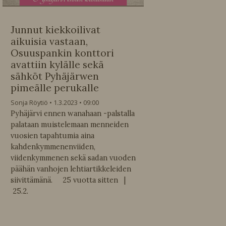
Junnut kiekkoilivat
aikuisia vastaan,
Osuuspankin konttori
avattiin kylälle sekä
sähköt Pyhäjärwen
pimeälle perukalle
Sonja Röytiö
1.3.2023
09:00
Pyhäjärvi ennen wanahaan -palstalla
palataan muistelemaan menneiden
vuosien tapahtumia aina
kahdenkymmenenviiden,
viidenkymmenen sekä sadan vuoden
päähän vanhojen lehtiartikkeleiden
siivittämänä. 25 vuotta sitten |
25.2.