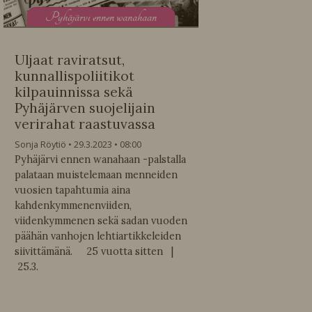
P
yhäjärvi ennen wanahaan
Uljaat raviratsut,
kunnallispoliitikot
kilpauinnissa sekä
Pyhäjärven suojelijain
verirahat raastuvassa
Sonja Röytiö
29.3.2023
08:00
Pyhäjärvi ennen wanahaan -palstalla
palataan muistelemaan menneiden
vuosien tapahtumia aina
kahdenkymmenenviiden,
viidenkymmenen sekä sadan vuoden
päähän vanhojen lehtiartikkeleiden
siivittämänä. 25 vuotta sitten |
25.3.