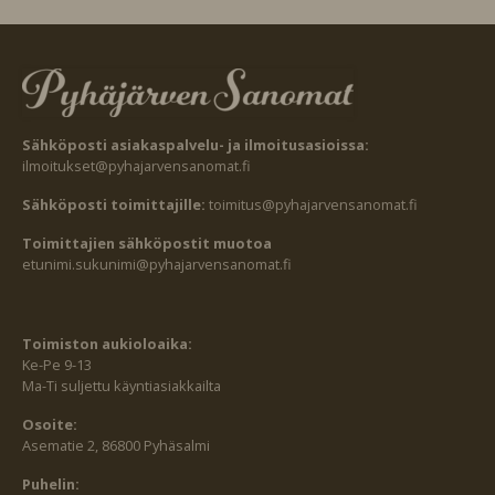
Sähköposti asiakaspalvelu- ja ilmoitusasioissa:
ilmoitukset@pyhajarvensanomat.fi
Sähköposti toimittajille:
toimitus@pyhajarvensanomat.fi
Toimittajien sähköpostit muotoa
etunimi.sukunimi@pyhajarvensanomat.fi
Toimiston aukioloaika:
Ke-Pe 9-13
Ma-Ti suljettu käyntiasiakkailta
Osoite:
Asematie 2, 86800 Pyhäsalmi
Puhelin: