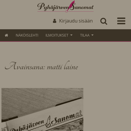
Kirjaudu sisään
NÄKÖISLEHTI
ILMOITUKSET
TILAA
Avainsana: matti laine