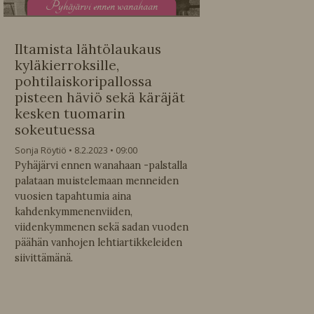
P
yhäjärvi ennen wanahaan
Iltamista lähtölaukaus
kyläkierroksille,
pohtilaiskoripallossa
pisteen häviö sekä käräjät
kesken tuomarin
sokeutuessa
Sonja Röytiö
8.2.2023
09:00
Pyhäjärvi ennen wanahaan -palstalla
palataan muistelemaan menneiden
vuosien tapahtumia aina
kahdenkymmenenviiden,
viidenkymmenen sekä sadan vuoden
päähän vanhojen lehtiartikkeleiden
siivittämänä.