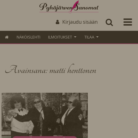
Kirjaudu sisään
NÄKÖISLEHTI
ILMOITUKSET
TILAA
Avainsana: matti henttonen