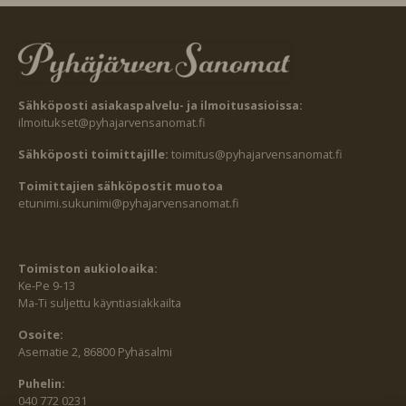
Sähköposti asiakaspalvelu- ja ilmoitusasioissa:
ilmoitukset@pyhajarvensanomat.fi
Sähköposti toimittajille:
toimitus@pyhajarvensanomat.fi
Toimittajien sähköpostit muotoa
etunimi.sukunimi@pyhajarvensanomat.fi
Toimiston aukioloaika:
Ke-Pe 9-13
Ma-Ti suljettu käyntiasiakkailta
Osoite:
Asematie 2, 86800 Pyhäsalmi
Puhelin:
040 772 0231