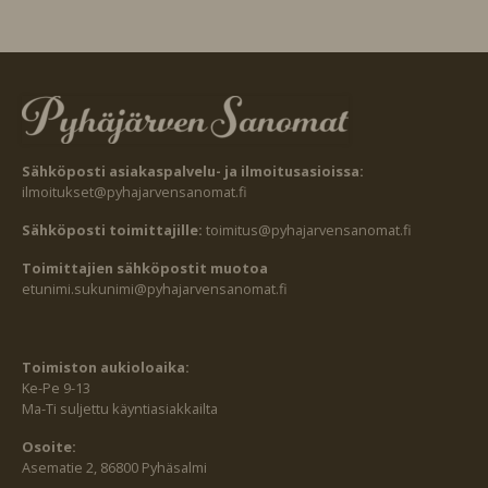
Sähköposti asiakaspalvelu- ja ilmoitusasioissa:
ilmoitukset@pyhajarvensanomat.fi
Sähköposti toimittajille:
toimitus@pyhajarvensanomat.fi
Toimittajien sähköpostit muotoa
etunimi.sukunimi@pyhajarvensanomat.fi
Toimiston aukioloaika:
Ke-Pe 9-13
Ma-Ti suljettu käyntiasiakkailta
Osoite:
Asematie 2, 86800 Pyhäsalmi