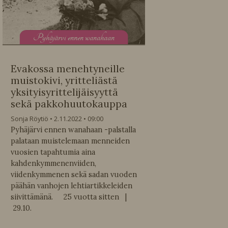
P
yhäjärvi ennen wanahaan
Evakossa menehtyneille
muistokivi, yritteliästä
yksityisyrittelijäisyyttä
sekä pakkohuutokauppa
Sonja Röytiö
2.11.2022
09:00
Pyhäjärvi ennen wanahaan -palstalla
palataan muistelemaan menneiden
vuosien tapahtumia aina
kahdenkymmenenviiden,
viidenkymmenen sekä sadan vuoden
päähän vanhojen lehtiartikkeleiden
siivittämänä. 25 vuotta sitten |
29.10.