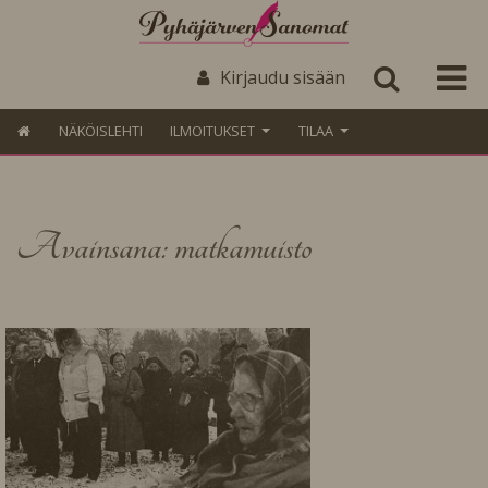
Kirjaudu sisään
NÄKÖISLEHTI
ILMOITUKSET
TILAA
Avainsana: matkamuisto