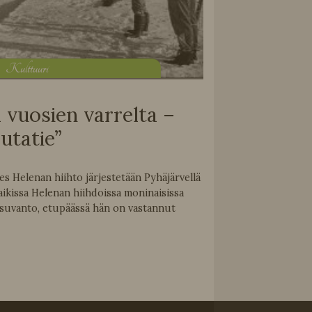
K
ulttuuri
 vuosien varrelta –
autatie”
s Helenan hiihto järjestetään Pyhäjärvellä
aikissa Helenan hiihdoissa moninaisissa
isuvanto, etupäässä hän on vastannut