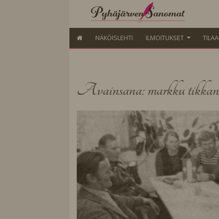
NÄKÖISLEHTI
ILMOITUKSET
TILA
Avainsana: markku tikkan