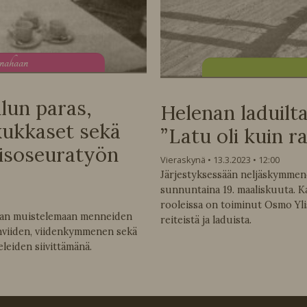
anahaan
ilun paras,
Helenan laduilta
 kukkaset sekä
”Latu oli kuin r
risoseuratyön
Vieraskynä
13.3.2023
12:00
Järjestyksessään neljäskymmene
sunnuntaina 19. maaliskuuta. K
rooleissa on toiminut Osmo Yl
taan muistelemaan menneiden
reiteistä ja laduista.
viiden, viidenkymmenen sekä
leiden siivittämänä.