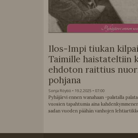
P
yhäjärvi ennen w
Ilos-Impi tiukan kilpa
Taimille haistateltiin
ehdoton raittius nuo
pohjana
Sonja Röytiö
19.2.2025
07:00
Pyhäjärvi ennen wanahaan -palstalla pala
vuosien tapahtumia aina kahdenkymmenen
sadan vuoden päähän vanhojen lehtiartikke