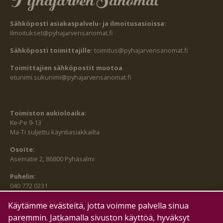
Sähköposti asiakaspalvelu- ja ilmoitusasioissa:
ilmoitukset@pyhajarvensanomat.fi
Sähköposti toimittajille:
toimitus@pyhajarvensanomat.fi
Toimittajien sähköpostit muotoa
etunimi.sukunimi@pyhajarvensanomat.fi
Toimiston aukioloaika:
Ke-Pe 9-13
Ma-Ti suljettu käyntiasiakkailta
Osoite:
Asematie 2, 86800 Pyhäsalmi
Puhelin:
040 772 0231
SEURAA MEITÄ MYÖS:
Käytämme evästeitä, jotta voimme palvella sinua
paremmin. Jatkamalla sivuston käyttöä, hyväksyt