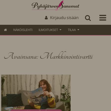
Kirjaudu sisään
NÄKÖISLEHTI
ILMOITUKSET
TILAA
Avainsana: Markkinointivartti