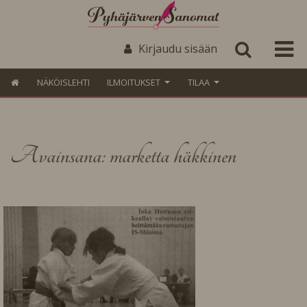
Kirjaudu sisään
NÄKÖISLEHTI
ILMOITUKSET
TILAA
Avainsana: marketta häkkinen