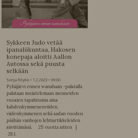
P
yhäjärvi ennen wanahaan
Sykkeen Judo vetää
ipanaliikuntaa, Hakosen
konepaja aloitti Aallon
Autossa sekä puusta
selkään
Sonja Röytiö
1.2.2023
09:00
Pyhäjärvi ennen wanahaan -palstalla
palataan muistelemaan menneiden
vuosien tapahtumia aina
kahdenkymmenenviiden,
viidenkymmenen sekä sadan vuoden
päähän vanhojen lehtiartikkeleiden
siivittämänä. 25 vuotta sitten |
28.1.