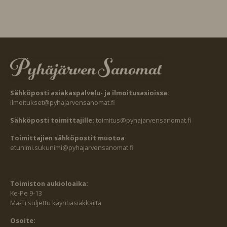
Sähköposti asiakaspalvelu- ja ilmoitusasioissa:
ilmoitukset@pyhajarvensanomat.fi
Sähköposti toimittajille:
toimitus@pyhajarvensanomat.fi
Toimittajien sähköpostit muotoa
etunimi.sukunimi@pyhajarvensanomat.fi
Toimiston aukioloaika:
Ke-Pe 9-13
Ma-Ti suljettu käyntiasiakkailta
Osoite: