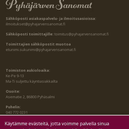
Sähköposti asiakaspalvelu- ja ilmoitusasioissa:
ilmoitukset@pyhajarvensanomat.fi
Sähköposti toimittajille:
toimitus@pyhajarvensanomat.fi
Toimittajien sähköpostit muotoa
etunimi.sukunimi@pyhajarvensanomat.fi
Toimiston aukioloaika:
Ke-Pe 9-13
Ma-Ti suljettu käyntiasiakkailta
Osoite:
Asematie 2, 86800 Pyhäsalmi
Puhelin:
040 772 0231
SEURAA MEITÄ MYÖS:
Käytämme evästeitä, jotta voimme palvella sinua