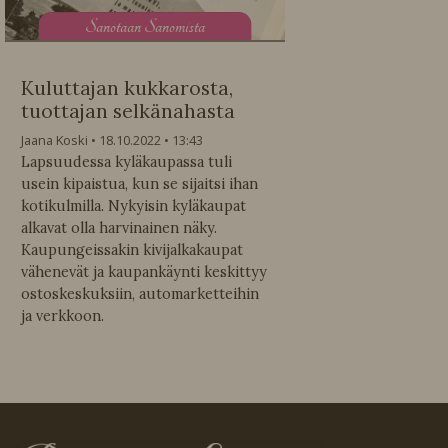
S
anotaan Sanomista
Kuluttajan kukkarosta,
tuottajan selkänahasta
Jaana Koski
18.10.2022
13:43
Lapsuudessa kyläkaupassa tuli
usein kipaistua, kun se sijaitsi ihan
kotikulmilla. Nykyisin kyläkaupat
alkavat olla harvinainen näky.
Kaupungeissakin kivijalkakaupat
vähenevät ja kaupankäynti keskittyy
ostoskeskuksiin, automarketteihin
ja verkkoon.