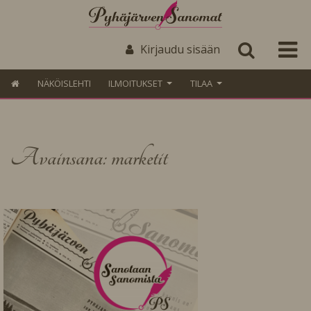
Kirjaudu sisään
NÄKÖISLEHTI
ILMOITUKSET
TILAA
Avainsana: marketit