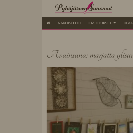
NÄKÖISLEHTI
ILMOITUKSET
TILA
Avainsana: marjatta ylisu