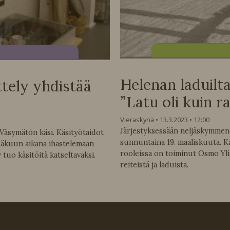
Helenan laduilta
tely yhdistää
”Latu oli kuin r
Vieraskynä
13.3.2023
12:00
Järjestyksessään neljäskymmene
Väsymätön käsi. Käsityötaidot
sunnuntaina 19. maaliskuuta. K
säkuun aikana ihastelemaan
rooleissa on toiminut Osmo Yl
tuo käsitöitä katseltavaksi.
reiteistä ja laduista.