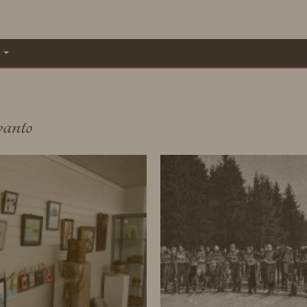
A
vanto