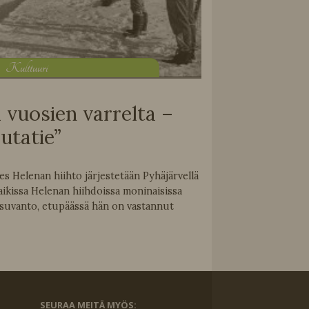
K
ulttuuri
 vuosien varrelta –
autatie”
s Helenan hiihto järjestetään Pyhäjärvellä
aikissa Helenan hiihdoissa moninaisissa
isuvanto, etupäässä hän on vastannut
SEURAA MEITÄ MYÖS: