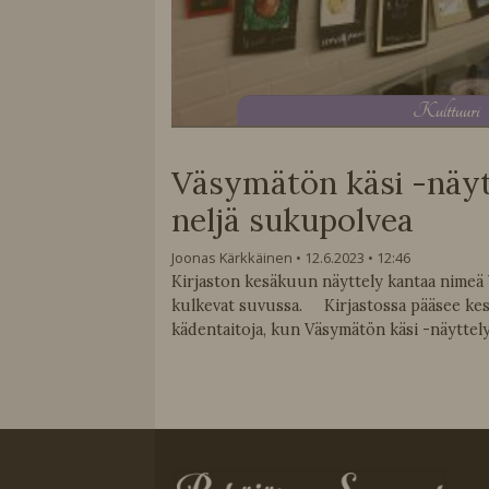
K
ulttuuri
Väsymätön käsi -näyt
neljä sukupolvea
Joonas Kärkkäinen
12.6.2023
12:46
Kirjaston kesäkuun näyttely kantaa nimeä 
kulkevat suvussa. Kirjastossa pääsee ke
kädentaitoja, kun Väsymätön käsi -näyttely 