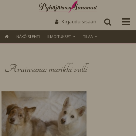
Kirjaudu sisään
NÄKÖISLEHTI
ILMOITUKSET
TILAA
Avainsana: marikki valli