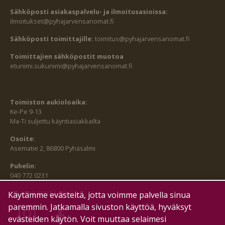
Sähköposti asiakaspalvelu- ja ilmoitusasioissa:
ilmoitukset@pyhajarvensanomat.fi
Sähköposti toimittajille:
toimitus@pyhajarvensanomat.fi
Toimittajien sähköpostit muotoa
etunimi.sukunimi@pyhajarvensanomat.fi
Toimiston aukioloaika:
Ke-Pe 9-13
Ma-Ti suljettu käyntiasiakkailta
Osoite:
Asematie 2, 86800 Pyhäsalmi
Puhelin:
040 772 0231
SEURAA MEITÄ MYÖS:
Käytämme evästeitä, jotta voimme palvella sinua
paremmin. Jatkamalla sivuston käyttöä, hyväksyt
evästeiden käytön. Voit muuttaa selaimesi