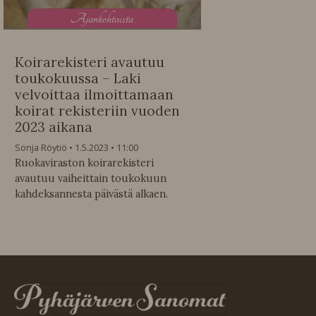
A
jankohtaista
Koirarekisteri avautuu
toukokuussa – Laki
velvoittaa ilmoittamaan
koirat rekisteriin vuoden
2023 aikana
Sonja Röytiö
1.5.2023
11:00
Ruokaviraston koirarekisteri
avautuu vaiheittain toukokuun
kahdeksannesta päivästä alkaen.