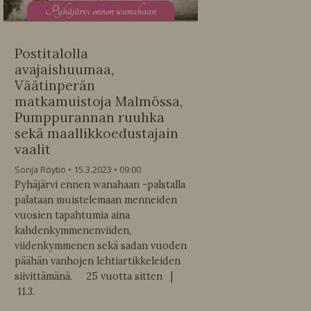
P
yhäjärvi ennen wanahaan
Postitalolla
avajaishuumaa,
Väätinperän
matkamuistoja Malmössa,
Pumppurannan ruuhka
sekä maallikkoedustajain
vaalit
Sonja Röytiö
15.3.2023
09:00
Pyhäjärvi ennen wanahaan -palstalla
palataan muistelemaan menneiden
vuosien tapahtumia aina
kahdenkymmenenviiden,
viidenkymmenen sekä sadan vuoden
päähän vanhojen lehtiartikkeleiden
siivittämänä. 25 vuotta sitten |
11.3.