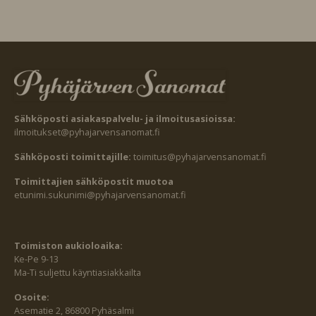
Sähköposti asiakaspalvelu- ja ilmoitusasioissa:
ilmoitukset@pyhajarvensanomat.fi
Sähköposti toimittajille:
toimitus@pyhajarvensanomat.fi
Toimittajien sähköpostit muotoa
etunimi.sukunimi@pyhajarvensanomat.fi
Toimiston aukioloaika:
Ke-Pe 9-13
Ma-Ti suljettu käyntiasiakkailta
Osoite:
Asematie 2, 86800 Pyhäsalmi