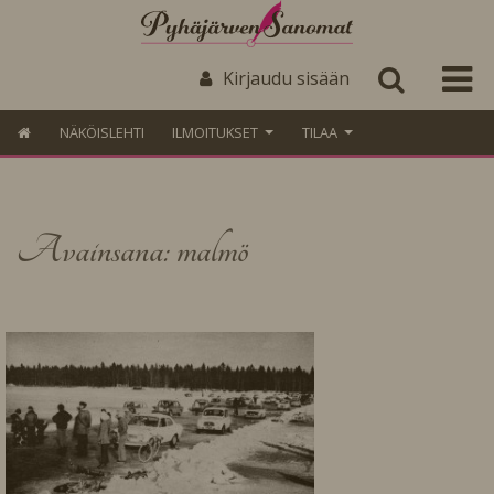
Kirjaudu sisään
NÄKÖISLEHTI
ILMOITUKSET
TILAA
Avainsana: malmö