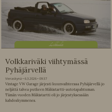
L
iikkeellä
Volkkariväki viihtymässä
Pyhäjärvellä
Vieraskynä
6.3.2026
09:37
Vintage VW Garage järjesti kuunvaihteessa Pyhäjärvellä jo
neljättä talvea putkeen Mäkistartti-autotapahtuman.
Tämän vuoden Mäkistartti oli jo järjestyksessään
kahdeskymmenes.