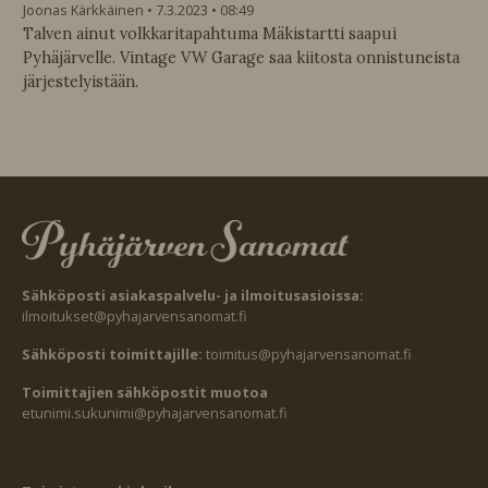
Joonas Kärkkäinen
7.3.2023
08:49
Talven ainut volkkaritapahtuma Mäkistartti saapui
Pyhäjärvelle. Vintage VW Garage saa kiitosta onnistuneista
järjestelyistään.
Sähköposti asiakaspalvelu- ja ilmoitusasioissa:
ilmoitukset@pyhajarvensanomat.fi
Sähköposti toimittajille:
toimitus@pyhajarvensanomat.fi
Toimittajien sähköpostit muotoa
etunimi.sukunimi@pyhajarvensanomat.fi