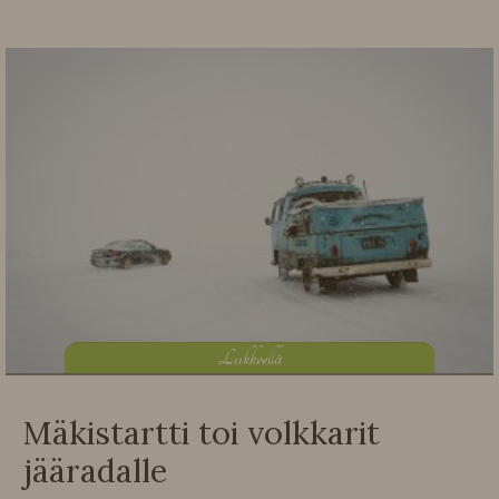
L
iikkeellä
Mäkistartti toi volkkarit
jääradalle