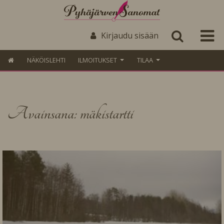
Kirjaudu sisään
NÄKÖISLEHTI
ILMOITUKSET
TILAA
Avainsana: mäkistartti