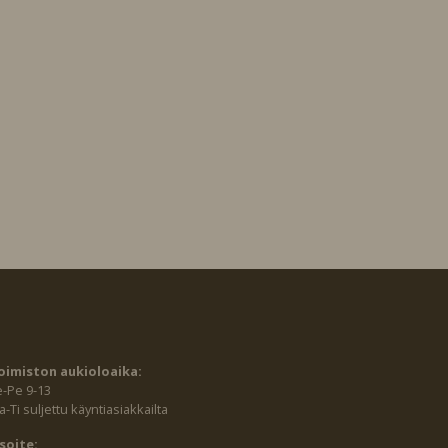
oimiston aukioloaika:
e-Pe 9-13
-Ti suljettu käyntiasiakkailta
soite: