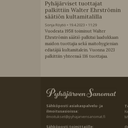
Pyhäjärviset tuottajat
palkittiin Walter Ehrströmin
säätiön kultamitalilla
Sonja Röytiö
19.4.2023
11:29
Vuodesta 1958 toiminut Walter
Ehrströmin säätiö palkitsi laadukkaan
maidon tuottajia sekä maitohygienian
edistäjiä kultamitalein. Vuonna 2023
palkittiin yhteensä 116 tuottajaa.
Sähköposti asiakaspalvelu- ja
T
ilmoitusasioissa:
K
ilmoitukset@pyhajarvensanomat.fi
Ma
Sähköposti toimittajille:
O