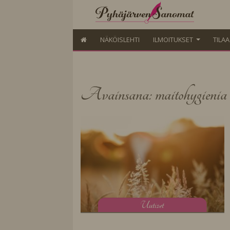
NÄKÖISLEHTI
ILMOITUKSET
TILA
Avainsana: maitohygienia
U
utiset