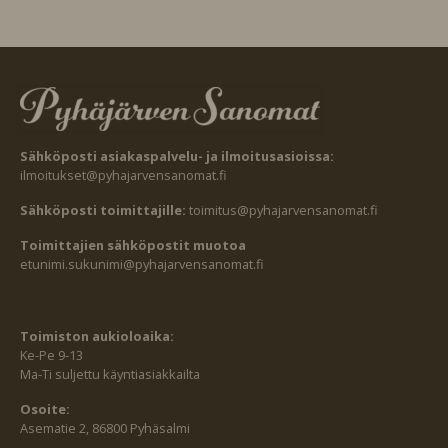
Sähköposti asiakaspalvelu- ja ilmoitusasioissa:
ilmoitukset@pyhajarvensanomat.fi
Sähköposti toimittajille:
toimitus@pyhajarvensanomat.fi
Toimittajien sähköpostit muotoa
etunimi.sukunimi@pyhajarvensanomat.fi
Toimiston aukioloaika:
Ke-Pe 9-13
Ma-Ti suljettu käyntiasiakkailta
Osoite:
Asematie 2, 86800 Pyhäsalmi