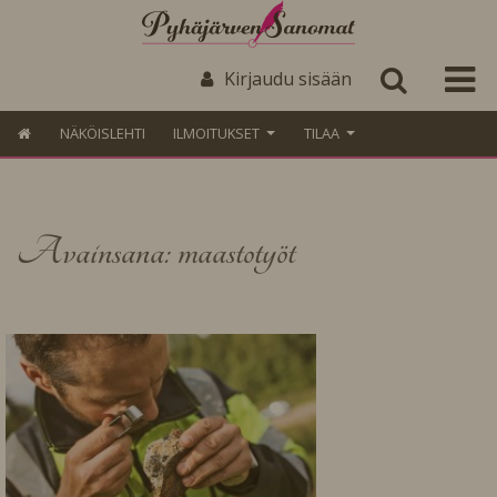
Kirjaudu sisään
NÄKÖISLEHTI
ILMOITUKSET
TILAA
Avainsana: maastotyöt