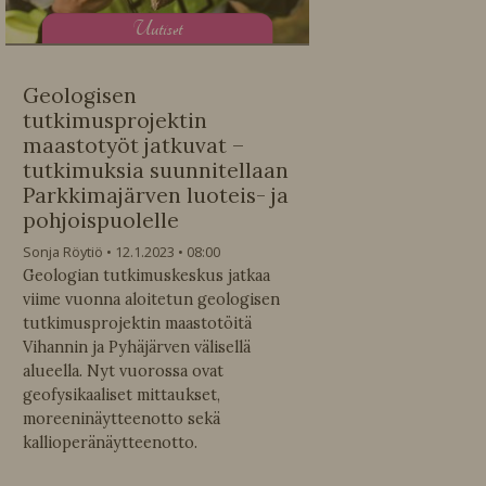
U
utiset
Geologisen
tutkimusprojektin
maastotyöt jatkuvat –
tutkimuksia suunnitellaan
Parkkimajärven luoteis- ja
pohjoispuolelle
Sonja Röytiö
12.1.2023
08:00
Geologian tutkimuskeskus jatkaa
viime vuonna aloitetun geologisen
tutkimusprojektin maastotöitä
Vihannin ja Pyhäjärven välisellä
alueella. Nyt vuorossa ovat
geofysikaaliset mittaukset,
moreeninäytteenotto sekä
kallioperänäytteenotto.