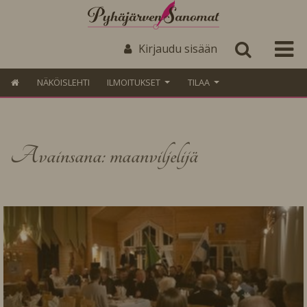
Kirjaudu sisään
NÄKÖISLEHTI
ILMOITUKSET
TILAA
Avainsana: maanviljelijä