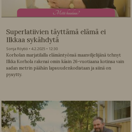
M
itä kuuluu?
Superlatiivien täyttämä elämä ei
Ilkkaa sykähdytä
Sonja Röytiö
4.2.2025
12:30
Korholan marjatilalla elämäntyönsä maanviljelijänä tehnyt
Ilkka Korhola rakensi omin käsin 26-vuotiaana kotinsa vain
sadan metrin päähän lapsuudenkodistaan ja siinä on
pysytty.