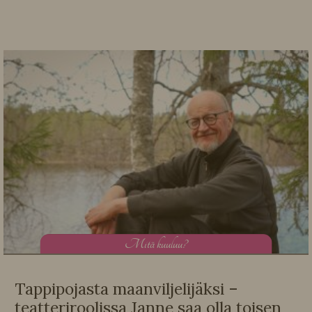
M
itä kuuluu?
Tappipojasta maanviljelijäksi –
teatteriroolissa Janne saa olla toisen