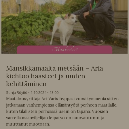
M
itä kuuluu?
Mansikkamaalta metsään – Aria
kiehtoo haasteet ja uuden
kehittäminen
Sonja Röytiö
1.10.2024
13:00
Maatalousyrittäjä Ari Varis hyppäsi vuosikymmeniä sitten
jatkamaan vanhempiensa elämäntyötä perheen maatilalle,
kuten tilallisten perheissä usein on tapana. Vuosien
varrella maanviljelijän leipätyö on muovautunut ja
muuttanut muotoaan.