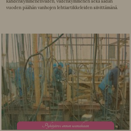
kahdenkymmenenviiden, viidenkymmenen sekä sadan
vuoden päähän vanhojen lehtiartikkeleiden siivittämänä.
P
yhäjärvi ennen wanahaan