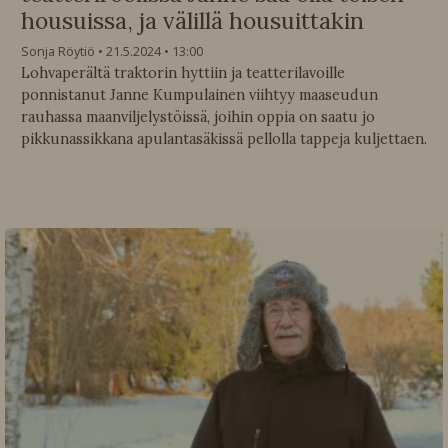
housuissa, ja välillä housuittakin
Sonja Röytiö
21.5.2024
13:00
Lohvaperältä traktorin hyttiin ja teatterilavoille
ponnistanut Janne Kumpulainen viihtyy maaseudun
rauhassa maanviljelystöissä, joihin oppia on saatu jo
pikkunassikkana apulantasäkissä pellolla tappeja kuljettaen.