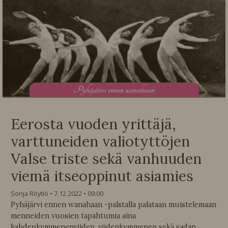
P
yhäjärvi ennen wanahaan
Eerosta vuoden yrittäjä,
varttuneiden valiotyttöjen
Valse triste sekä vanhuuden
viemä itseoppinut asiamies
Sonja Röytiö
7.12.2022
09:00
Pyhäjärvi ennen wanahaan -palstalla palataan muistelemaan
menneiden vuosien tapahtumia aina
kahdenkymmenenviiden, viidenkymmenen sekä sadan