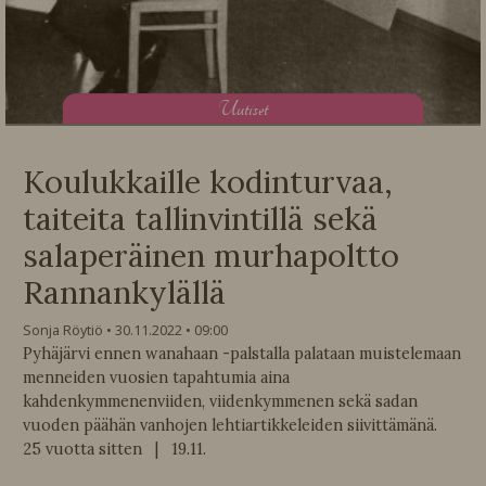
U
utiset
Koulukkaille kodinturvaa,
taiteita tallinvintillä sekä
salaperäinen murhapoltto
Rannankylällä
Sonja Röytiö
30.11.2022
09:00
Pyhäjärvi ennen wanahaan -palstalla palataan muistelemaan
menneiden vuosien tapahtumia aina
kahdenkymmenenviiden, viidenkymmenen sekä sadan
vuoden päähän vanhojen lehtiartikkeleiden siivittämänä.
25 vuotta sitten | 19.11.