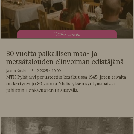
V
iikon varrelta
80 vuotta paikallisen maa- ja
metsätalouden elinvoiman edistäjänä
Jaana Koski
15.12.2025
10:09
MTK Pyhäjärvi perustettiin kesäkuussa 1945, joten taivalta
on kertynyt jo 80 vuotta. Yhdistyksen syntymäpäivää
juhlittiin Honkavuoren Hiisituvalla.