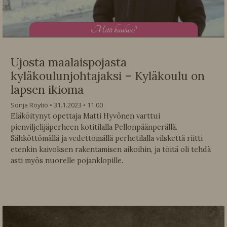
M
itä kuuluu?
Ujosta maalaispojasta
kyläkoulunjohtajaksi – Kyläkoulu on
lapsen ikioma
Sonja Röytiö
31.1.2023
11:00
Eläköitynyt opettaja Matti Hyvönen varttui
pienviljelijäperheen kotitilalla Pellonpäänperällä.
Sähköttömällä ja vedettömällä perhetilalla vilskettä riitti
etenkin kaivoksen rakentamisen aikoihin, ja töitä oli tehdä
asti myös nuorelle pojanklopille.