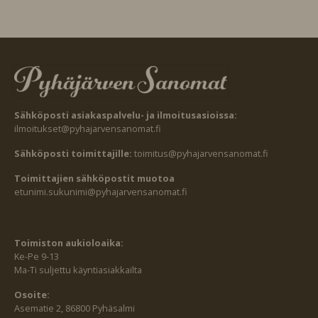
Sähköposti asiakaspalvelu- ja ilmoitusasioissa:
ilmoitukset@pyhajarvensanomat.fi
Sähköposti toimittajille:
toimitus@pyhajarvensanomat.fi
Toimittajien sähköpostit muotoa
etunimi.sukunimi@pyhajarvensanomat.fi
Toimiston aukioloaika:
Ke-Pe 9-13
Ma-Ti suljettu käyntiasiakkailta
Osoite:
Asematie 2, 86800 Pyhäsalmi