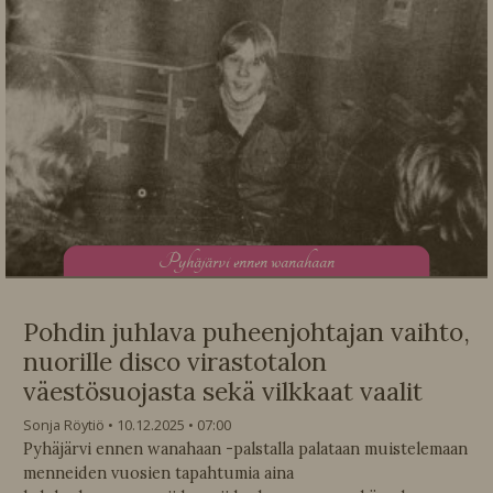
P
yhäjärvi ennen wanahaan
Pohdin juhlava puheenjohtajan vaihto,
nuorille disco virastotalon
väestösuojasta sekä vilkkaat vaalit
Sonja Röytiö
10.12.2025
07:00
Pyhäjärvi ennen wanahaan -palstalla palataan muistelemaan
menneiden vuosien tapahtumia aina