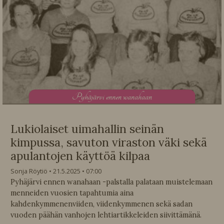
P
yhäjärvi ennen wanahaan
Lukiolaiset uimahallin seinän
kimpussa, savuton viraston väki sekä
apulantojen käyttöä kilpaa
Sonja Röytiö
21.5.2025
07:00
Pyhäjärvi ennen wanahaan -palstalla palataan muistelemaan
menneiden vuosien tapahtumia aina
kahdenkymmenenviiden, viidenkymmenen sekä sadan
vuoden päähän vanhojen lehtiartikkeleiden siivittämänä.