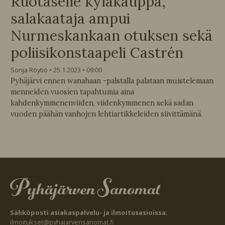
Ruotaselle kyläkauppa,
salakaataja ampui
Nurmeskankaan otuksen sekä
poliisikonstaapeli Castrén
Sonja Röytiö
25.1.2023
09:00
Pyhäjärvi ennen wanahaan -palstalla palataan muistelemaan
menneiden vuosien tapahtumia aina
kahdenkymmenenviiden, viidenkymmenen sekä sadan
vuoden päähän vanhojen lehtiartikkeleiden siivittämänä.
Sähköposti asiakaspalvelu- ja ilmoitusasioissa:
ilmoitukset@pyhajarvensanomat.fi