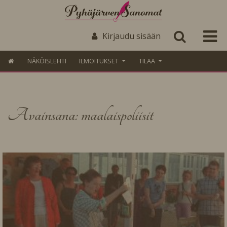
Kirjaudu sisään
NÄKÖISLEHTI
ILMOITUKSET
TILAA
Avainsana: maalaispoliisit