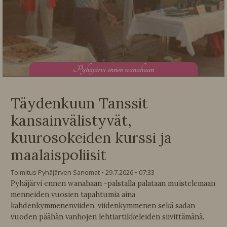
P
yhäjärvi ennen wanahaan
Täydenkuun Tanssit
kansainvälistyvät,
kuurosokeiden kurssi ja
maalaispoliisit
Toimitus Pyhäjärven Sanomat
29.7.2026
07:33
Pyhäjärvi ennen wanahaan -palstalla palataan muistelemaan
menneiden vuosien tapahtumia aina
kahdenkymmenenviiden, viidenkymmenen sekä sadan
vuoden päähän vanhojen lehtiartikkeleiden siivittämänä.