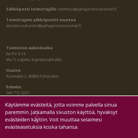
Sähköposti toimittajille:
toimitus@pyhajarvensanomat.fi
Toimittajien sähköpostit muotoa
etunimi.sukunimi@pyhajarvensanomat.fi
Toimiston aukioloaika:
Ke-Pe 9-13
Ma-Ti suljettu käyntiasiakkailta
Osoite:
Asematie 2, 86800 Pyhäsalmi
Puhelin:
040 772 0231
SEURAA MEITÄ MYÖS:
Käytämme evästeitä, jotta voimme palvella sinua
paremmin. Jatkamalla sivuston käyttöä, hyväksyt
evästeiden käytön. Voit muuttaa selaimesi
evästeasetuksia koska tahansa.
HALLITSE EVÄSTEITÄ