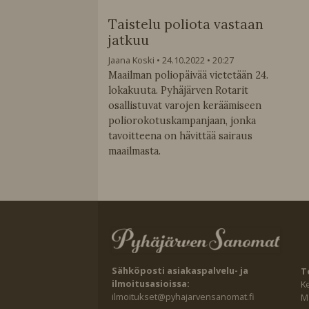
Taistelu poliota vastaan
jatkuu
Jaana Koski
24.10.2022
20:27
Maailman poliopäivää vietetään 24.
lokakuuta. Pyhäjärven Rotarit
osallistuvat varojen keräämiseen
poliorokotuskampanjaan, jonka
tavoitteena on hävittää sairaus
maailmasta.
Sähköposti asiakaspalvelu- ja
T
ilmoitusasioissa:
K
ilmoitukset@pyhajarvensanomat.fi
Ma