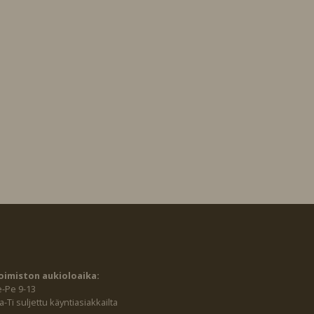
oimiston aukioloaika:
e-Pe 9-13
-Ti suljettu käyntiasiakkailta