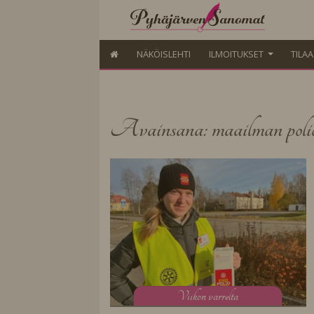
NÄKÖISLEHTI
ILMOITUKSET
TILA
Avainsana: maailman poli
V
iikon varrelta