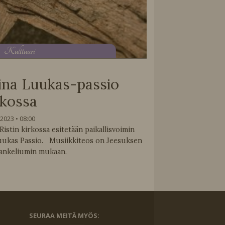
K
ulttuuri
na Luukas-passio
rkossa
.2023
08:00
stin kirkossa esitetään paikallisvoimin
uukas Passio. Musiikkiteos on Jeesuksen
ankeliumin mukaan.
SEURAA MEITÄ MYÖS: