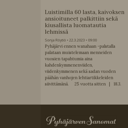
Luistimilla 60 lasta, kaivoksen
ansioituneet palkittiin sekä
kiusallista luomatautia
lehmissä
Sonja Röytiö
22.3.2023
09:00
Pyhäjärvi ennen wanahaan -palstalla
palataan muistelemaan menneiden
vuosien tapahtumia aina
kahdenkymmenenviiden,
viidenkymmenen sekä sadan vuoden
päähän vanhojen lehtiartikkeleiden
siivittämänä. 25 vuotta sitten | 18.3.