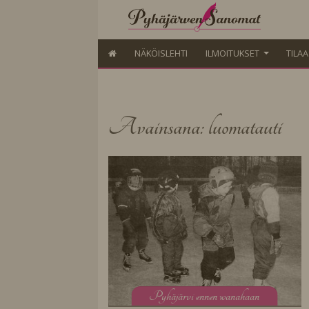
NÄKÖISLEHTI
ILMOITUKSET
TILA
Avainsana: luomatauti
P
yhäjärvi ennen wanahaan