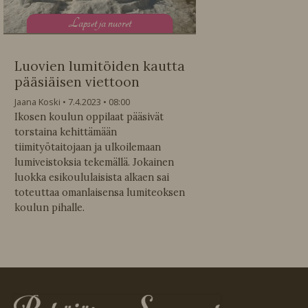
L
apset ja nuoret
Luovien lumitöiden kautta
pääsiäisen viettoon
Jaana Koski
7.4.2023
08:00
Ikosen koulun oppilaat pääsivät
torstaina kehittämään
tiimityötaitojaan ja ulkoilemaan
lumiveistoksia tekemällä. Jokainen
luokka esikoululaisista alkaen sai
toteuttaa omanlaisensa lumiteoksen
koulun pihalle.