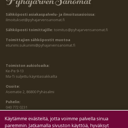
Sähköposti asiakaspalvelu- ja ilmoitusasioissa:
ilmoitukset@pyhajarvensanomat.fi
Sähköposti toimittajille:
toimitus@pyhajarvensanomat.fi
Toimittajien sähköpostit muotoa
etunimi.sukunimi@pyhajarvensanomat.fi
Toimiston aukioloaika:
Ke-Pe 9-13
Ma-Ti suljettu käyntiasiakkailta
Osoite:
Asematie 2, 86800 Pyhäsalmi
Puhelin:
040 772 0231
SEURAA MEITÄ MYÖS:
Käytämme evästeitä, jotta voimme palvella sinua
paremmin. Jatkamalla sivuston käyttöä, hyväksyt