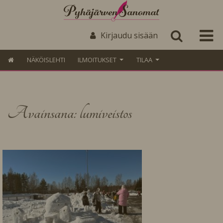
Kirjaudu sisään
NÄKÖISLEHTI
ILMOITUKSET
TILAA
Avainsana: lumiveistos