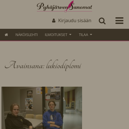
Kirjaudu sisään
NÄKÖISLEHTI
ILMOITUKSET
TILAA
Avainsana: lukiodiplomi