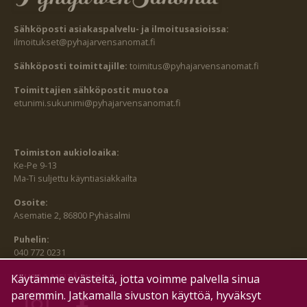
Sähköposti asiakaspalvelu- ja ilmoitusasioissa:
ilmoitukset@pyhajarvensanomat.fi
Sähköposti toimittajille:
toimitus@pyhajarvensanomat.fi
Toimittajien sähköpostit muotoa
etunimi.sukunimi@pyhajarvensanomat.fi
Toimiston aukioloaika:
Ke-Pe 9-13
Ma-Ti suljettu käyntiasiakkailta
Osoite:
Asematie 2, 86800 Pyhäsalmi
Puhelin:
040 772 0231
SEURAA MEITÄ MYÖS:
Käytämme evästeitä, jotta voimme palvella sinua
paremmin. Jatkamalla sivuston käyttöä, hyväksyt