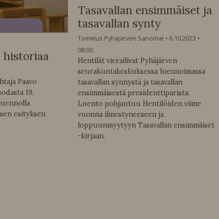
Tasavallan ensimmäiset ja
tasavallan synty
Toimitus Pyhäjärven Sanomat
6.10.2023
08:00
 historiaa
Hentilät vierailivat Pyhäjärven
seurakuntakeskuksessa luennoimassa
taja Paavo
tasavallan synnystä ja tasavallan
sodasta 19.
ensimmäisestä presidenttiparista.
luennolla
Luento pohjautuu Hentilöiden viime
sen esityksen
vuonna ilmestyneeseen ja
loppuunmyytyyn Tasavallan ensimmäiset
-kirjaan.