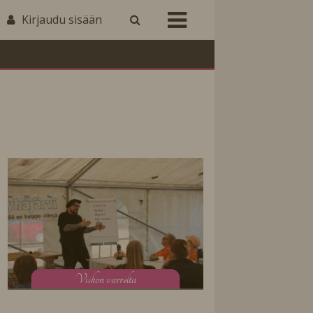
Kirjaudu sisään
V
iikon varrelta