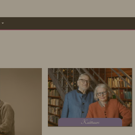
A
K
ulttuuri