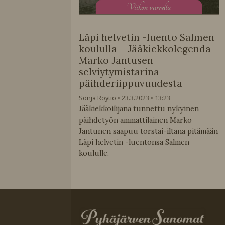
V
iikon varrelta
Läpi helvetin -luento Salmen
koululla – Jääkiekkolegenda
Marko Jantusen
selviytymistarina
päihderiippuvuudesta
Sonja Röytiö
23.3.2023
13:23
Jääkiekkoilijana tunnettu nykyinen
päihdetyön ammattilainen Marko
Jantunen saapuu torstai-iltana pitämään
Läpi helvetin -luentonsa Salmen
koululle.