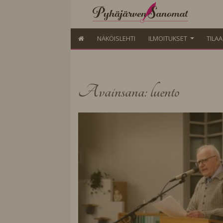
NÄKÖISLEHTI
ILMOITUKSET
TILA
Avainsana: luento