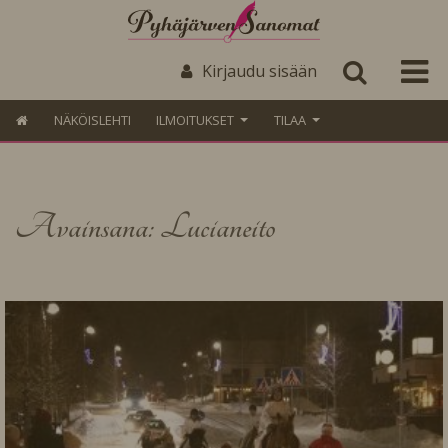
Kirjaudu sisään
NÄKÖISLEHTI
ILMOITUKSET
TILAA
Avainsana: Lucianeito