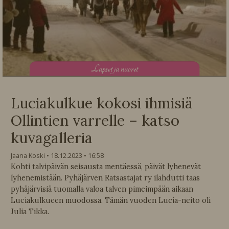
L
apset ja nuoret
Luciakulkue kokosi ihmisiä
Ollintien varrelle – katso
kuvagalleria
Jaana Koski
18.12.2023
16:58
Kohti talvipäivän seisausta mentäessä, päivät lyhenevät
lyhenemistään. Pyhäjärven Ratsastajat ry ilahdutti taas
pyhäjärvisiä tuomalla valoa talven pimeimpään aikaan
Luciakulkueen muodossa. Tämän vuoden Lucia-neito oli
Julia Tikka.