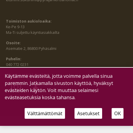
Toimiston aukioloaika:
Ke-Pe 9-13
Ma-Ti suljettu käyntiasiakkailta
Osoite:
Asematie 2, 86800 Pyhäsalmi
Puhelin:
040 772 0231
SEURAA MEITÄ MYÖS:
Käytämme evästeitä, jotta voimme palvella sinua
paremmin. Jatkamalla sivuston käyttöä, hyväksyt
evästeiden käytön. Voit muuttaa selaimesi
evästeasetuksia koska tahansa.
HALLITSE EVÄSTEITÄ
Välttämättömät
Asetukset
OK