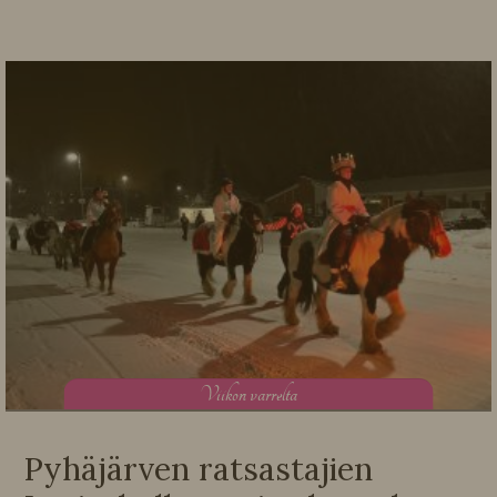
V
iikon varrelta
Pyhäjärven ratsastajien