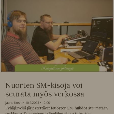
K
aupallinen yhteistyö
Nuorten SM-kisoja voi
seurata myös verkossa
Jaana Koski
10.2.2023
12:00
Pyhäjärvellä järjestettävät Nuorten SM-hiihdot striimataan
verkkoon. Kuvaamisen ja livelähetyksen toteuttaa