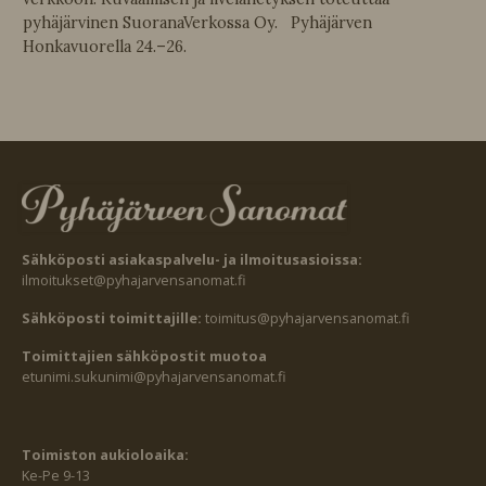
pyhäjärvinen SuoranaVerkossa Oy. Pyhäjärven
Honkavuorella 24.–26.
Sähköposti asiakaspalvelu- ja ilmoitusasioissa:
ilmoitukset@pyhajarvensanomat.fi
Sähköposti toimittajille:
toimitus@pyhajarvensanomat.fi
Toimittajien sähköpostit muotoa
etunimi.sukunimi@pyhajarvensanomat.fi
Toimiston aukioloaika:
Ke-Pe 9-13