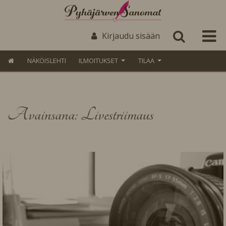
Kirjaudu sisään
NÄKÖISLEHTI
ILMOITUKSET
TILAA
Avainsana: Livestriimaus