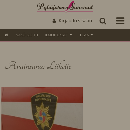
Kirjaudu sisään
NÄKÖISLEHTI
ILMOITUKSET
TILAA
Avainsana: Liiketie