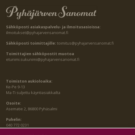
Sähköposti asiakaspalvelu- ja ilmoitusasioissa:
ilmoitukset@pyhajarvensanomat.fi
Sähköposti toimittajille:
toimitus@pyhajarvensanomat.fi
Toimittajien sähköpostit muotoa
etunimi.sukunimi@pyhajarvensanomat.fi
Toimiston aukioloaika:
Ke-Pe 9-13
Ma-Ti suljettu käyntiasiakkailta
Osoite:
Asematie 2, 86800 Pyhäsalmi
Puhelin:
040 772 0231