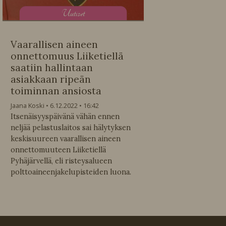
U
utiset
Vaarallisen aineen
onnettomuus Liiketiellä
saatiin hallintaan
asiakkaan ripeän
toiminnan ansiosta
Jaana Koski
6.12.2022
16:42
Itsenäisyyspäivänä vähän ennen
neljää pelastuslaitos sai hälytyksen
keskisuureen vaarallisen aineen
onnettomuuteen Liiketiellä
Pyhäjärvellä, eli risteysalueen
polttoaineenjakelupisteiden luona.