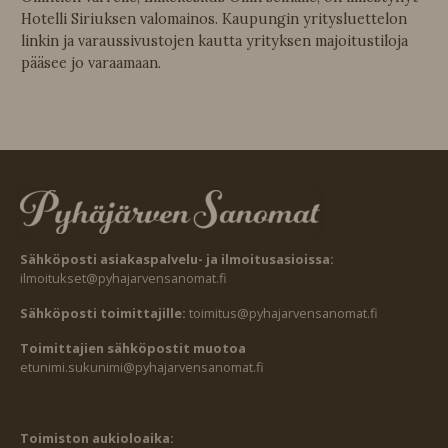
Hotelli Siriuksen valomainos. Kaupungin yritysluettelon
linkin ja varaussivustojen kautta yrityksen majoitustiloja
pääsee jo varaamaan.
Sähköposti asiakaspalvelu- ja ilmoitusasioissa:
ilmoitukset@pyhajarvensanomat.fi
Sähköposti toimittajille:
toimitus@pyhajarvensanomat.fi
Toimittajien sähköpostit muotoa
etunimi.sukunimi@pyhajarvensanomat.fi
Toimiston aukioloaika: