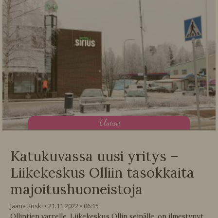
U
utiset
Katukuvassa uusi yritys –
Liikekeskus Olliin tasokkaita
majoitushuoneistoja
Jaana Koski
21.11.2022
06:15
Ollintien varrelle, Liikekeskus Ollin seinälle, on ilmestynyt