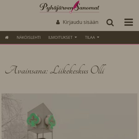
Kirjaudu sisään
NÄKÖISLEHTI
ILMOITUKSET
TILAA
Avainsana: Liikekeskus Olli