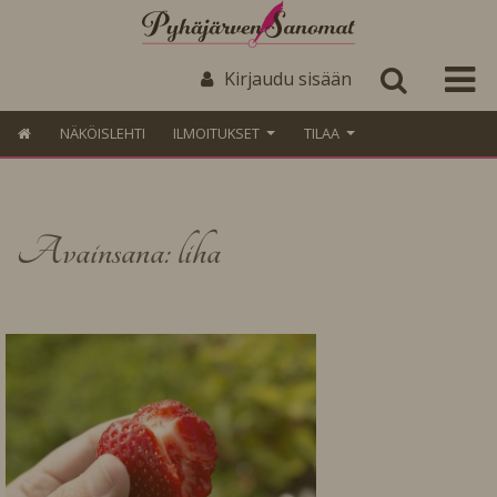
Kirjaudu sisään
NÄKÖISLEHTI
ILMOITUKSET
TILAA
Avainsana: liha