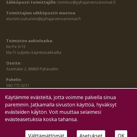
Sähköposti toimittajille:
toimitus@pyhajarvensanomat.fi
Toimittajien sähköpostit muotoa
etunimi.sukunimi@pyhajarvensanomat.fi
Toimiston aukioloaika:
Ke-Pe 9-13
Ma-Ti suljettu käyntiasiakkailta
Osoite:
Asematie 2, 86800 Pyhäsalmi
Puhelin:
040 772 0231
SEURAA MEITÄ MYÖS:
Käytämme evästeitä, jotta voimme palvella sinua
paremmin. Jatkamalla sivuston käyttöä, hyväksyt
evästeiden käytön. Voit muuttaa selaimesi
evästeasetuksia koska tahansa.
HALLITSE EVÄSTEITÄ
Välttämättömät
Asetukset
OK