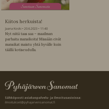
S
anotaan Sanomista
Kiitos herkuista!
Jaana Koski
20.6.2023
11:40
Nyt niitä taas saa – maailman
parhaita mansikoita! Missään eivät
mansikat maistu yhtä hyvälle kuin
täällä kotiseudulla.
Sähköposti asiakaspalvelu- ja ilmoitusasioissa:
ilmoitukset@pyhajarvensanomat.fi