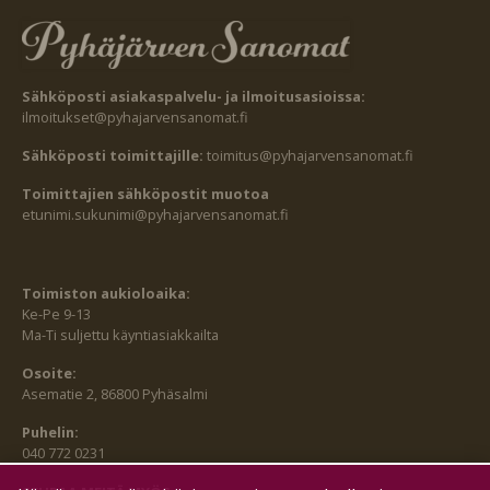
Sähköposti asiakaspalvelu- ja ilmoitusasioissa:
ilmoitukset@pyhajarvensanomat.fi
Sähköposti toimittajille:
toimitus@pyhajarvensanomat.fi
Toimittajien sähköpostit muotoa
etunimi.sukunimi@pyhajarvensanomat.fi
Toimiston aukioloaika:
Ke-Pe 9-13
Ma-Ti suljettu käyntiasiakkailta
Osoite:
Asematie 2, 86800 Pyhäsalmi
Puhelin:
040 772 0231