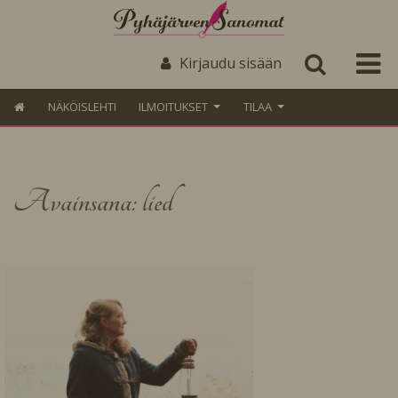
Kirjaudu sisään
NÄKÖISLEHTI
ILMOITUKSET
TILAA
Avainsana: lied