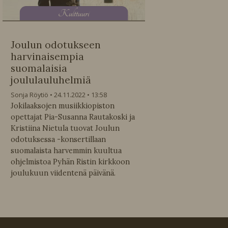
K
ulttuuri
Joulun odotukseen
harvinaisempia
suomalaisia
joululauluhelmiä
Sonja Röytiö
24.11.2022
13:58
Jokilaaksojen musiikkiopiston
opettajat Pia-Susanna Rautakoski ja
Kristiina Nietula tuovat Joulun
odotuksessa -konsertillaan
suomalaista harvemmin kuultua
ohjelmistoa Pyhän Ristin kirkkoon
joulukuun viidentenä päivänä.