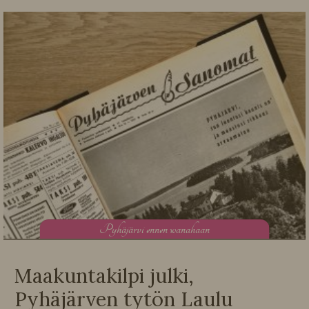
P
yhäjärvi ennen wanahaan
Maakuntakilpi julki,
Pyhäjärven tytön Laulu