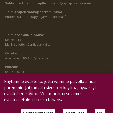
Sähköposti toimittajille:
toimitus@pyhajarvensanomat.fi
Toimittajien sähköpostit muotoa
etunimi.sukunimi@pyhajarvensanomat.fi
Toimiston aukioloaika:
Ke-Pe 9-13
Ma-Ti suljettu käyntiasiakkailta
Osoite:
Asematie 2, 86800 Pyhäsalmi
Puhelin:
040 772 0231
SEURAA MEITÄ MYÖS:
Käytämme evästeitä, jotta voimme palvella sinua
paremmin. Jatkamalla sivuston käyttöä, hyväksyt
evästeiden käytön. Voit muuttaa selaimesi
evästeasetuksia koska tahansa.
HALLITSE EVÄSTEITÄ