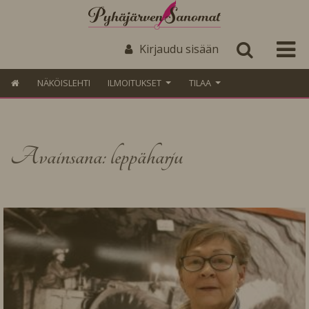
Kirjaudu sisään
NÄKÖISLEHTI
ILMOITUKSET
TILAA
Avainsana: leppäharju