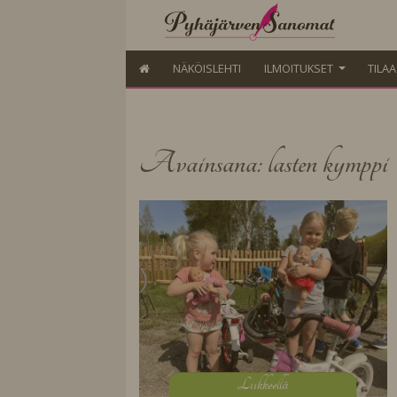
NÄKÖISLEHTI
ILMOITUKSET
TILA
Avainsana: lasten kymppi
L
iikkeellä