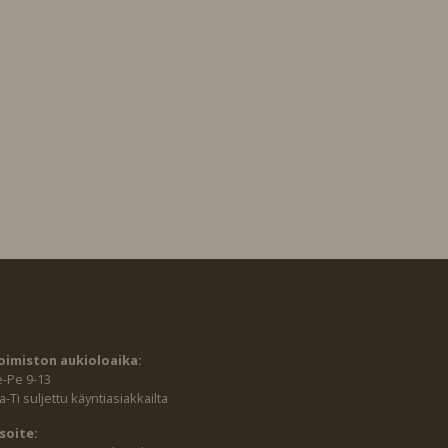
oimiston aukioloaika:
e-Pe 9-13
-Ti suljettu käyntiasiakkailta
soite: