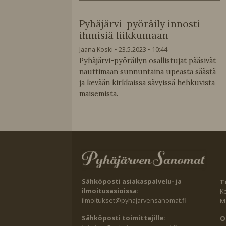
Pyhäjärvi-pyöräily innosti
ihmisiä liikkumaan
Jaana Koski
23.5.2023
10:44
Pyhäjärvi-pyöräilyn osallistujat pääsivät
nauttimaan sunnuntaina upeasta säästä
ja kevään kirkkaissa sävyissä hehkuvista
maisemista.
Sähköposti asiakaspalvelu- ja
T
ilmoitusasioissa:
K
ilmoitukset@pyhajarvensanomat.fi
Ma
Sähköposti toimittajille:
O