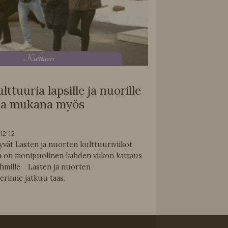
K
ulttuuri
ttuuria lapsille ja nuorille
na mukana myös
12:12
yvät Lasten ja nuorten kulttuuriviikot
sa on monipuolinen kahden viikon kattaus
yhmille. Lasten ja nuorten
erinne jatkuu taas.