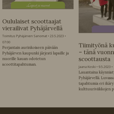
L
apset ja nuoret
Oululaiset scoottaajat
vierailivat Pyhäjärvellä
Toimitus Pyhäjärven Sanomat
23.5.2023
07:00
Tiimityönä kul
Perjantain aurinkoiseen päivään
– tänä vuon
Pyhäjärven kaupunki järjesti lapsille ja
scoottausta
nuorille kauan odotetun
scoottitapahtuman.
Jaana Koski
9.5.2023
Lauantaina käynnist
Pyhäjärvellä. Luvas
tapahtumia eri ikär
kulttuuriviikkojen p