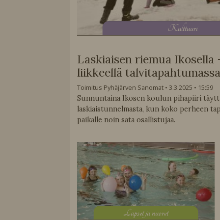
K
ulttuuri
Laskiaisen riemua Ikosella 
liikkeellä talvitapahtumass
Toimitus Pyhäjärven Sanomat
3.3.2025
15:59
Sunnuntaina Ikosen koulun pihapiiri täytty
laskiaistunnelmasta, kun koko perheen ta
paikalle noin sata osallistujaa.
L
apset ja nuoret