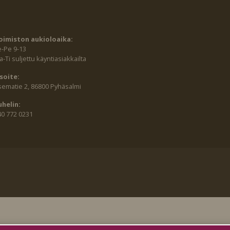
oimiston aukioloaika:
e-Pe 9-13
-Ti suljettu käyntiasiakkailta
soite:
sematie 2, 86800 Pyhäsalmi
uhelin:
40 772 0231