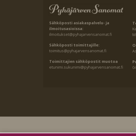
Sähköposti asiakaspalvelu- ja
T
ilmoitusasioissa:
K
ilmoitukset@pyhajarvensanomat.fi
Ma
Sähköposti toimittajille:
O
toimitus@pyhajarvensanomat.fi
A
Toimittajien sähköpostit muotoa
P
etunimi.sukunimi@pyhajarvensanomat.fi
0