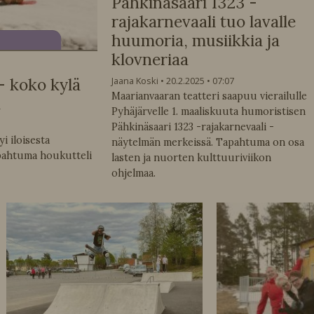
Pähkinäsaari 1323 -
rajakarnevaali tuo lavalle
huumoria, musiikkia ja
klovneriaa
Jaana Koski
20.2.2025
07:07
– koko kylä
Maarianvaaran teatteri saapuu vierailulle
a
Pyhäjärvelle 1. maaliskuuta humoristisen
Pähkinäsaari 1323 -rajakarnevaali -
i iloisesta
näytelmän merkeissä. Tapahtuma on osa
pahtuma houkutteli
lasten ja nuorten kulttuuriviikon
ohjelmaa.