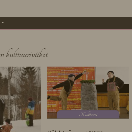
A
 kulttuuriviikot
K
ulttuuri