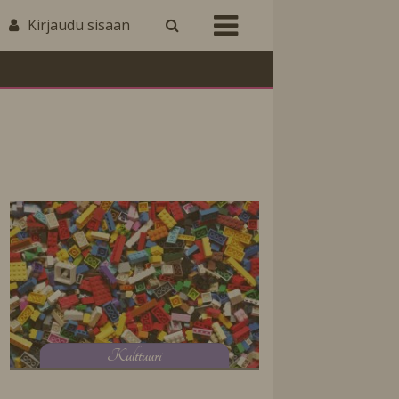
Kirjaudu sisään
K
ulttuuri