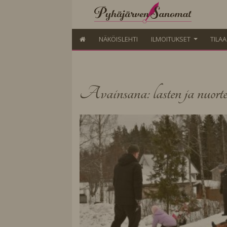
NÄKÖISLEHTI
ILMOITUKSET
TILA
Avainsana: lasten ja nuorten