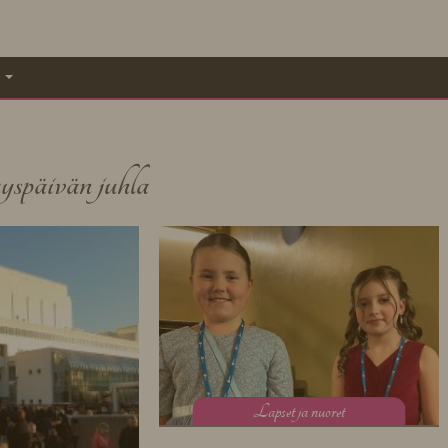
A
yspäivän juhla
L
apset ja nuoret