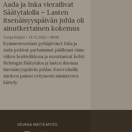
Aada ja Inka vierailivat
Säätytalolla – Lasten
itsenäisyyspäivän juhla oli
ainutkertainen kokemus
Sonja Röytiö
13.12.2022
08:00
Kymmenvuotiaat pyhäjärviset Inka ja
Aada pukivat parhaimmat päällensä viime
viikon keskiviikkona ja suuntasivat kohti
Helsingin Säätytaloa ja lasten ikiomaa
itsenäisyyspäivän juhlaa. Kaveruksilla
mieleen painui erityisesti ministerien
kättely.
SEURAA MEITÄ MYÖS: