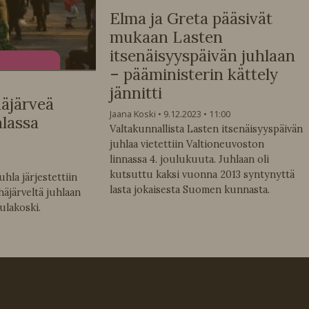
Elma ja Greta pääsivät
mukaan Lasten
itsenäisyyspäivän juhlaan
– pääministerin kättely
jännitti
häjärveä
Jaana Koski
9.12.2023
11:00
hlassa
Valtakunnallista Lasten itsenäisyyspäivän
juhlaa vietettiin Valtioneuvoston
linnassa 4. joulukuuta. Juhlaan oli
kutsuttu kaksi vuonna 2013 syntynyttä
hla järjestettiin
lasta jokaisesta Suomen kunnasta.
häjärveltä juhlaan
ulakoski.