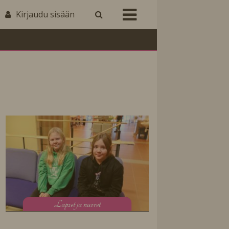
Kirjaudu sisään
L
apset ja nuoret