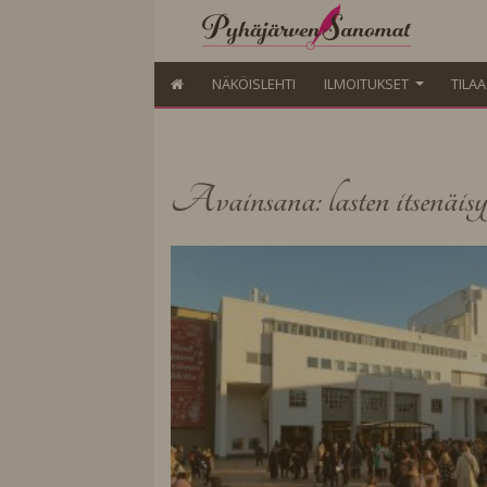
NÄKÖISLEHTI
ILMOITUKSET
TILA
Avainsana: lasten itsenäisy