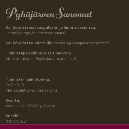
Sähköposti asiakaspalvelu- ja ilmoitusasioissa:
ilmoitukset@pyhajarvensanomat.fi
Sähköposti toimittajille:
toimitus@pyhajarvensanomat.fi
Toimittajien sähköpostit muotoa
etunimi.sukunimi@pyhajarvensanomat.fi
Toimiston aukioloaika:
Ke-Pe 9-13
Ma-Ti suljettu käyntiasiakkailta
Osoite:
Asematie 2, 86800 Pyhäsalmi
Puhelin:
040 772 0231