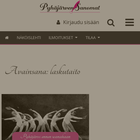
Kirjaudu sisään
NÄKÖISLEHTI
ILMOITUKSET
TILAA
Avainsana: laskutaito
P
yhäjärvi ennen wanahaan