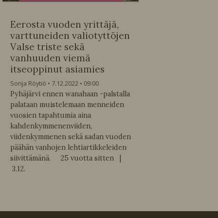
Eerosta vuoden yrittäjä,
varttuneiden valiotyttöjen
Valse triste sekä
vanhuuden viemä
itseoppinut asiamies
Sonja Röytiö
7.12.2022
09:00
Pyhäjärvi ennen wanahaan -palstalla
palataan muistelemaan menneiden
vuosien tapahtumia aina
kahdenkymmenenviiden,
viidenkymmenen sekä sadan vuoden
päähän vanhojen lehtiartikkeleiden
siivittämänä. 25 vuotta sitten |
3.12.