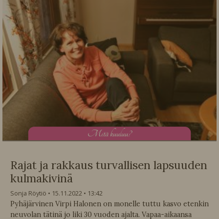
M
itä kuuluu?
Rajat ja rakkaus turvallisen lapsuuden
kulmakivinä
Sonja Röytiö
15.11.2022
13:42
Pyhäjärvinen Virpi Halonen on monelle tuttu kasvo etenkin
neuvolan tätinä jo liki 30 vuoden ajalta. Vapaa-aikaansa