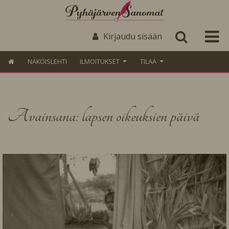
Kirjaudu sisään
NÄKÖISLEHTI
ILMOITUKSET
TILAA
Avainsana: lapsen oikeuksien päivä