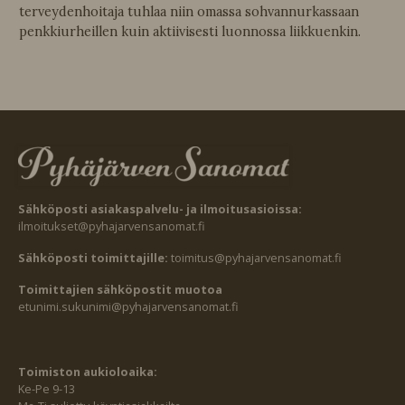
terveydenhoitaja tuhlaa niin omassa sohvannurkassaan
penkkiurheillen kuin aktiivisesti luonnossa liikkuenkin.
Sähköposti asiakaspalvelu- ja ilmoitusasioissa:
ilmoitukset@pyhajarvensanomat.fi
Sähköposti toimittajille:
toimitus@pyhajarvensanomat.fi
Toimittajien sähköpostit muotoa
etunimi.sukunimi@pyhajarvensanomat.fi
Toimiston aukioloaika:
Ke-Pe 9-13