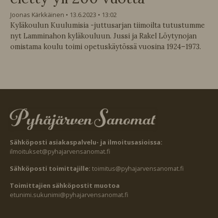
Joonas Kärkkäinen
13.6.2023
13:02
Kyläkoulun Kuulumisia -juttusarjan tiimoilta tutustumme
nyt Lamminahon kyläkouluun. Jussi ja Rakel Löytynojan
omistama koulu toimi opetuskäytössä vuosina 1924–1973.
Sähköposti asiakaspalvelu- ja ilmoitusasioissa:
ilmoitukset@pyhajarvensanomat.fi
Sähköposti toimittajille:
toimitus@pyhajarvensanomat.fi
Toimittajien sähköpostit muotoa
etunimi.sukunimi@pyhajarvensanomat.fi