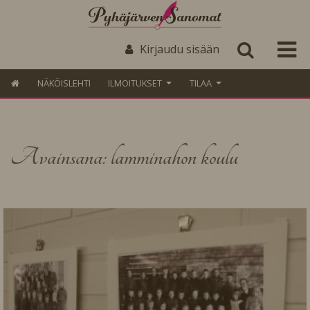
Kirjaudu sisään
NÄKÖISLEHTI
ILMOITUKSET
TILAA
Avainsana: lamminahon koulu