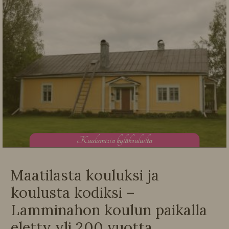
K
uulumisia kyläkouluilta
Maatilasta kouluksi ja
koulusta kodiksi –
Lamminahon koulun paikalla
eletty yli 200 vuotta