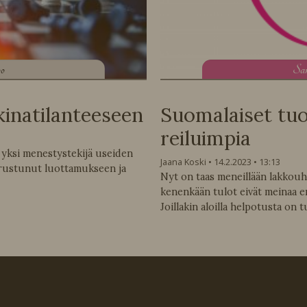
oo
S
a
inatilanteeseen
Suomalaiset tu
reiluimpia
yksi menestystekijä useiden
Jaana Koski
14.2.2023
13:13
erustunut luottamukseen ja
Nyt on taas meneillään lakkou
kenenkään tulot eivät meinaa enä
Joillakin aloilla helpotusta on