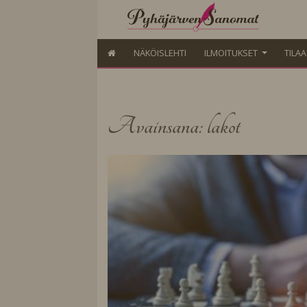
NÄKÖISLEHTI
ILMOITUKSET
TILA
Avainsana: lakot