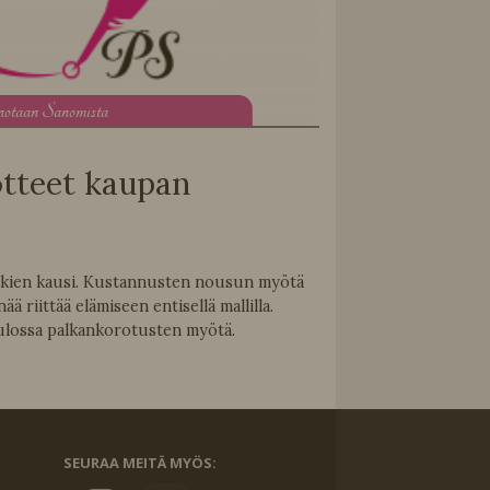
notaan Sanomista
otteet kaupan
hkien kausi. Kustannusten nousun myötä
ä riittää elämiseen entisellä mallilla.
 tulossa palkankorotusten myötä.
SEURAA MEITÄ MYÖS: