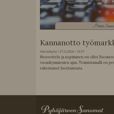
P
ittää Sann
Kannanotto työmarkk
Vieraskynä
27.3.2024
13:37
Neuvottelu ja sopiminen on ollut Suomen 
vuosikymmenien ajan. Toimintamalli on p
rakentanut luottamusta.