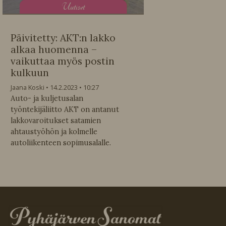
U
utiset
Päivitetty: AKT:n lakko
alkaa huomenna –
vaikuttaa myös postin
kulkuun
Jaana Koski
14.2.2023
10:27
Auto- ja kuljetusalan
työntekijäliitto AKT on antanut
lakkovaroitukset satamien
ahtaustyöhön ja kolmelle
autoliikenteen sopimusalalle.