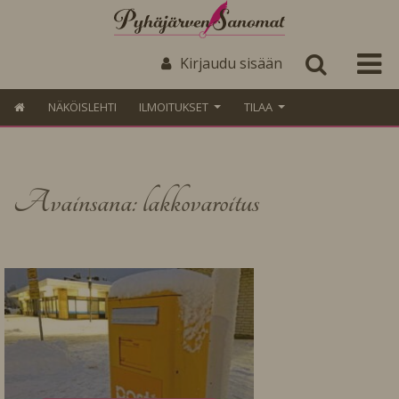
Kirjaudu sisään
NÄKÖISLEHTI
ILMOITUKSET
TILAA
Avainsana: lakkovaroitus