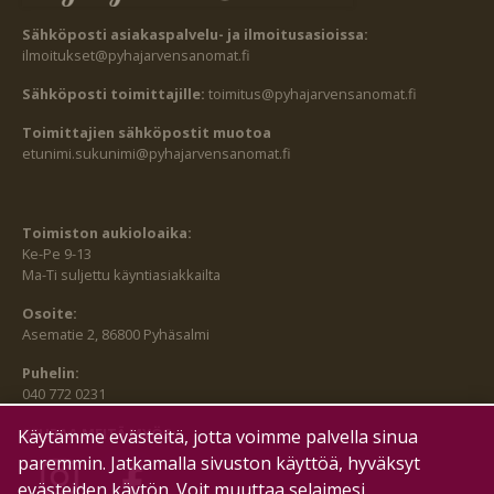
Sähköposti asiakaspalvelu- ja ilmoitusasioissa:
ilmoitukset@pyhajarvensanomat.fi
Sähköposti toimittajille:
toimitus@pyhajarvensanomat.fi
Toimittajien sähköpostit muotoa
etunimi.sukunimi@pyhajarvensanomat.fi
Toimiston aukioloaika:
Ke-Pe 9-13
Ma-Ti suljettu käyntiasiakkailta
Osoite:
Asematie 2, 86800 Pyhäsalmi
Puhelin:
040 772 0231
SEURAA MEITÄ MYÖS:
Käytämme evästeitä, jotta voimme palvella sinua
paremmin. Jatkamalla sivuston käyttöä, hyväksyt
evästeiden käytön. Voit muuttaa selaimesi